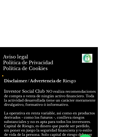
Aviso legal
Política de Privacidad
Política de Cookies
Disclaimer / Advertencia de
Riesgo
Investor Social Club
N
O
realiza recomendaciones
de compra o venta de ningún activo financiero. Toda
la actividad desarrollada tiene un carácter meramente
divulgativo, formativo ó informativo.
La operativa en renta variable, así como en productos
derivados - como los futuros -, conlleva riesgos
substanciales y no es apta para todos los inversores.
Capital de Riesgo, es dinero que puede ser perdido,
sin poner en juego la seguridad financiera y/o estilo
de vida de la persona. Solo capital de riesgo debe ser