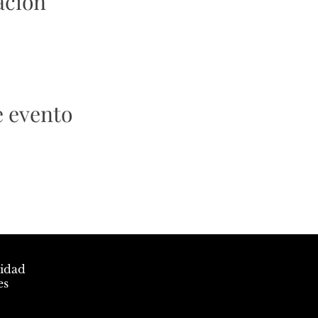
ación
e evento
cidad
es