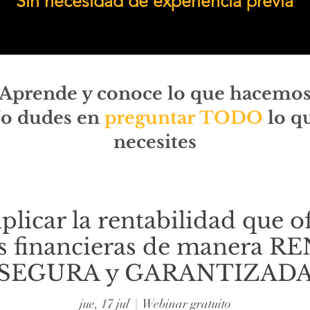
Sin necesidad de experiencia previa
Aprende y conoce lo que hacemo
o dudes en
preguntar TODO
lo q
necesites
licar la rentabilidad que o
s financieras de manera 
SEGURA y GARANTIZAD
jue, 17 jul
  |  
Webinar gratuito