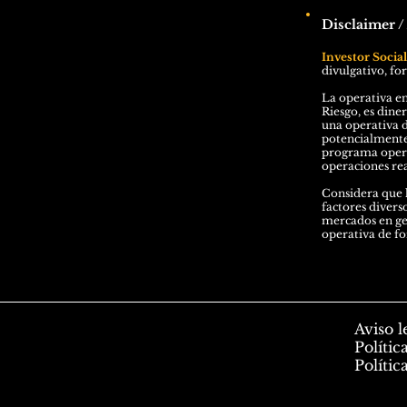
Disclaimer /
Investor Socia
divulgativo, fo
La operativa en
Riesgo, es dine
una operativa d
potencialmente 
programa operad
operaciones rea
Considera que l
factores divers
mercados en gen
operativa de f
Aviso l
Polític
Polític