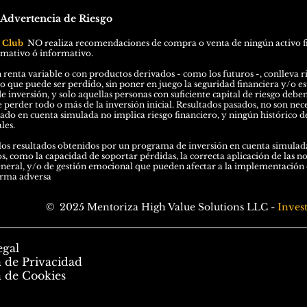
 Advertencia de
Riesgo
l Club
N
O
realiza recomendaciones de compra o venta de ningún activo f
rmativo ó informativo.
 renta variable o con productos derivados - como los futuros -, conlleva ri
ro que puede ser perdido, sin poner en juego la seguridad financiera y/o est
e inversión, y solo aquellas personas con suficiente capital de riesgo debe
perder todo o más de la inversión inicial. Resultados pasados, no son nec
o en cuenta simulada no implica riesgo financiero, y ningún histórico de
les.
os resultados obtenidos por un programa de inversión en cuenta simulada
os, como la capacidad de soportar pérdidas, la correcta aplicación de las n
eral, y/o de gestión emocional que pueden afectar a la implementación de
orma adversa
© 2025 Mentoriza High Value Solutions LLC -
Inves
egal
a de Privacidad
a de Cookies