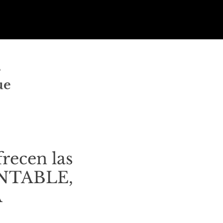
s
ue
frecen las
RENTABLE,
A