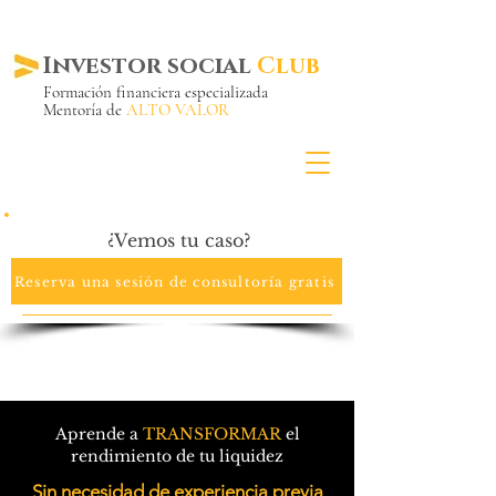
Investor social
Club
Formación financiera especializada
Mentoría de
ALTO VALOR
Más de 20 años ya
en el mercado
¿Vemos tu caso?
Reserva una sesión de consultoría gratis
Aprende a
TRANSFORMAR
el
rendimiento de tu liquidez
Sin necesidad de experiencia previa