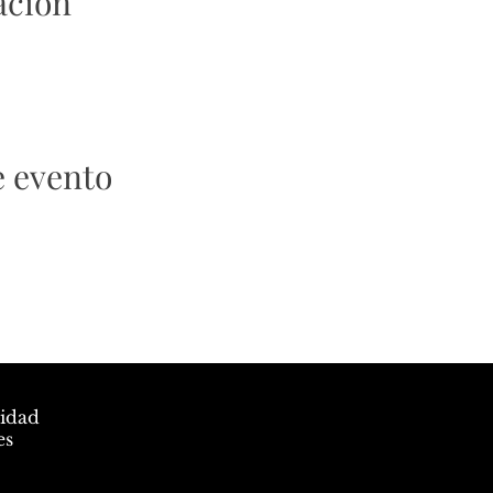
ación
e evento
cidad
es