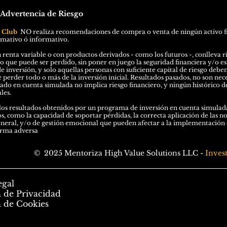
 Advertencia de
Riesgo
l Club
N
O
realiza recomendaciones de compra o venta de ningún activo f
rmativo ó informativo.
 renta variable o con productos derivados - como los futuros -, conlleva ri
ro que puede ser perdido, sin poner en juego la seguridad financiera y/o est
e inversión, y solo aquellas personas con suficiente capital de riesgo debe
perder todo o más de la inversión inicial. Resultados pasados, no son nec
o en cuenta simulada no implica riesgo financiero, y ningún histórico de
les.
os resultados obtenidos por un programa de inversión en cuenta simulada
os, como la capacidad de soportar pérdidas, la correcta aplicación de las n
eral, y/o de gestión emocional que pueden afectar a la implementación de
orma adversa
© 2025 Mentoriza High Value Solutions LLC -
Inves
egal
a de Privacidad
a de Cookies