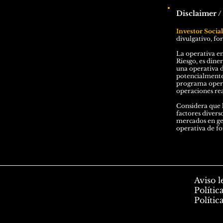
Disclaimer /
Investor Socia
divulgativo, fo
La operativa en
Riesgo, es dine
una operativa d
potencialmente 
programa operad
operaciones rea
Considera que l
factores divers
mercados en gen
operativa de f
Aviso l
Polític
Polític