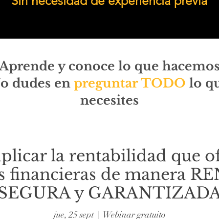
Sin necesidad de experiencia previa
Aprende y conoce lo que hacemo
o dudes en
preguntar TODO
lo q
necesites
licar la rentabilidad que o
s financieras de manera 
SEGURA y GARANTIZAD
jue, 25 sept
  |  
Webinar gratuito