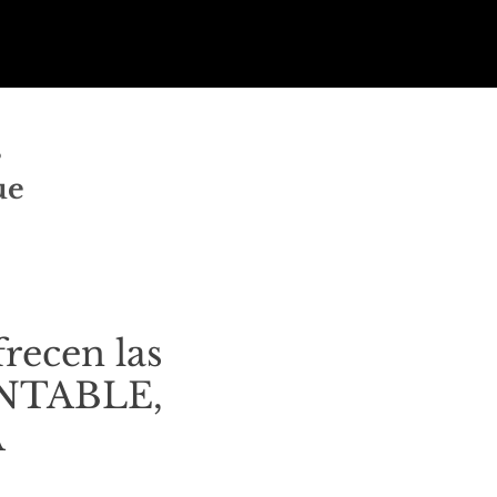
s
ue
frecen las
RENTABLE,
A