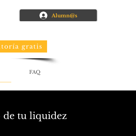
Alumn@s
toría gratis
FAQ
 de tu liquidez