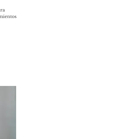
ara
imientos