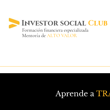
Investor social
Club
Formación financiera especializada
Mentoría de
ALTO VALOR
Más de 20 años ya
en el mercado
Aprende a
TR