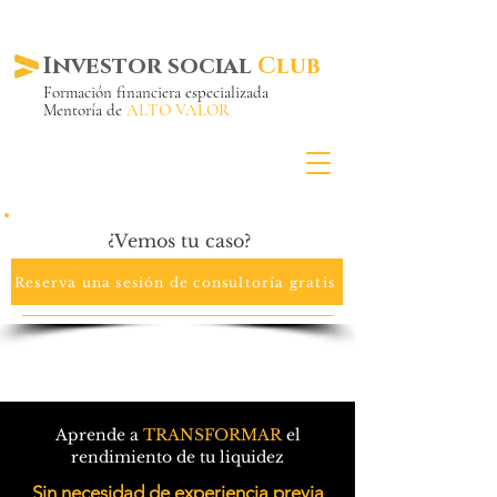
Investor social
Club
Formación financiera especializada
Mentoría de
ALTO VALOR
Más de 20 años ya
en el mercado
¿Vemos tu caso?
Reserva una sesión de consultoría gratis
Aprende a
TRANSFORMAR
el
rendimiento de tu liquidez
Sin necesidad de experiencia previa