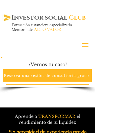
Investor social
Club
Formación financiera especializada
Mentoría de
ALTO VALOR
Más de 20 años ya
en el mercado
¿Vemos tu caso?
Reserva una sesión de consultoría gratis
Aprende a
TRANSFORMAR
el
rendimiento de tu liquidez
Sin necesidad de experiencia previa