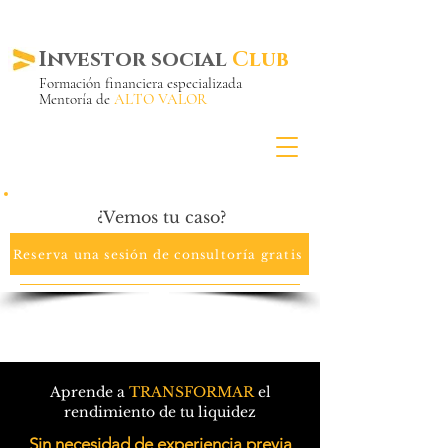
Investor social
Club
Formación financiera especializada
Mentoría de
ALTO VALOR
Más de 20 años ya
en el mercado
¿Vemos tu caso?
Reserva una sesión de consultoría gratis
Aprende a
TRANSFORMAR
el
rendimiento de tu liquidez
Sin necesidad de experiencia previa