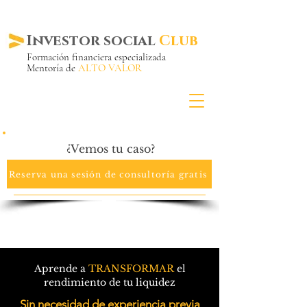
Investor social
Club
Formación financiera especializada
Mentoría de
ALTO VALOR
Más de 20 años ya
en el mercado
¿Vemos tu caso?
Reserva una sesión de consultoría gratis
Aprende a
TRANSFORMAR
el
rendimiento de tu liquidez
Sin necesidad de experiencia previa