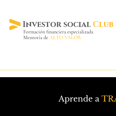
Investor social
Club
Formación financiera especializada
Mentoría de
ALTO VALOR
Más de 20 años ya
en el mercado
Aprende a
TR