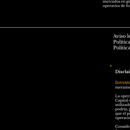
mercados en gen
operativa de f
Aviso l
Polític
Polític
Discla
Invest
meramen
La opera
Capital 
utilizad
podría, 
que el p
operacio
Consider