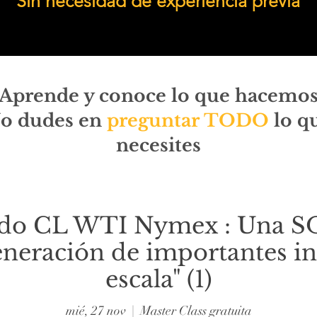
Sin necesidad de experiencia previa
Aprende y conoce lo que hacemo
o dudes en
preguntar TODO
lo q
necesites
ado CL WTI Nymex : Una
eneración de importantes i
escala" (1)
mié, 27 nov
  |  
Master Class gratuita