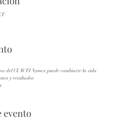
ación
CET
nto
uros del CL WTI Nymex puede cambiarte la vida
nes y resultados
s
e evento