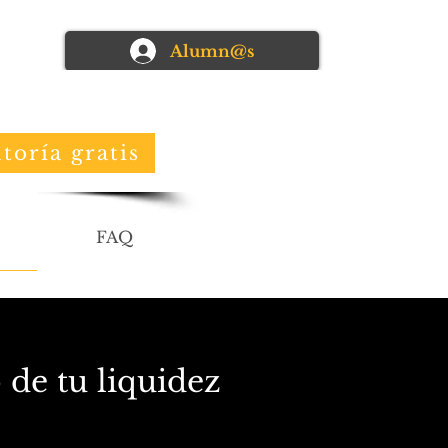
Alumn@s
toría gratis
FAQ
 de tu liquidez