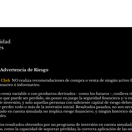
cidad
es
 Advertencia de
Riesgo
l Club
N
O
realiza recomendaciones de compra o venta de ningún activo f
rmativo ó informativo.
 renta variable o con productos derivados - como los futuros -, conlleva ri
ro que puede ser perdido, sin poner en juego la seguridad financiera y/o est
e inversión, y solo aquellas personas con suficiente capital de riesgo debe
perder todo o más de la inversión inicial. Resultados pasados, no son nec
o en cuenta simulada no implica riesgo financiero, y ningún histórico de
les.
os resultados obtenidos por un programa de inversión en cuenta simulada
os, como la capacidad de soportar pérdidas, la correcta aplicación de las n