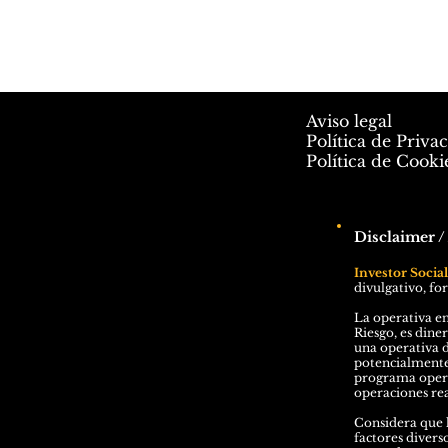
Aviso legal
Política de Priva
Política de Cooki
Disclaimer /
Investor Socia
divulgativo, fo
La operativa en
Riesgo, es dine
una operativa d
potencialmente 
programa operad
operaciones rea
Considera que l
factores divers