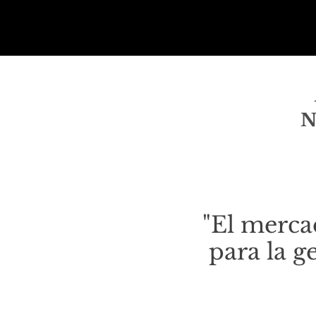
N
"El merc
para la g