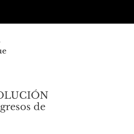
s
ue
 SOLUCIÓN
ngresos de