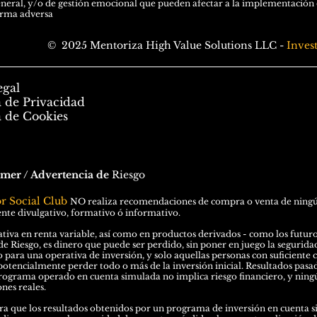
eral, y/o de gestión emocional que pueden afectar a la implementación de
orma adversa
© 2025 Mentoriza High Value Solutions LLC -
Inves
egal
a de Privacidad
a de Cookies
imer / Advertencia de
Riesgo
or Social Club
N
O
realiza recomendaciones de compra o venta de ningún 
te divulgativo, formativo ó informativo.
tiva en renta variable, así como en productos derivados - como los futuros 
de Riesgo, es dinero que puede ser perdido, sin poner en juego la seguridad 
o para una operativa de inversión, y solo aquellas personas con suficiente 
potencialmente perder todo o más de la inversión inicial. Resultados pasa
rograma operado en cuenta simulada no implica riesgo financiero, y ningú
nes reales.
a que los resultados obtenidos por un programa de inversión en cuenta si