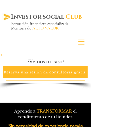
Investor social
Club
Formación financiera especializada
Mentoría de
ALTO VALOR
Más de 20 años ya
en el mercado
¿Vemos tu caso?
Reserva una sesión de consultoría gratis
Aprende a
TRANSFORMAR
el
rendimiento de tu liquidez
Sin necesidad de experiencia previa