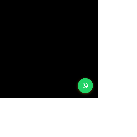
© 2025 Mentoriza High Value Solutions LLC
-
Investor Social Club
-
Todos los derechos reservados