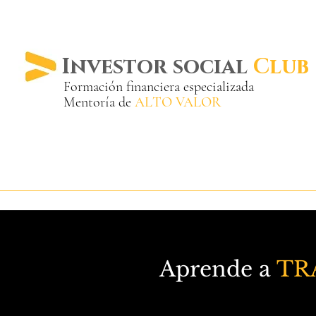
Investor social
Club
Formación financiera especializada
Mentoría de
ALTO VALOR
Más de 20 años ya
en el mercado
Aprende a
TR