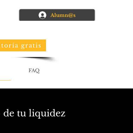
Alumn@s
toría gratis
FAQ
 de tu liquidez