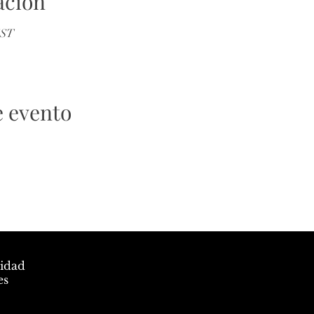
ación
EST
e evento
cidad
es