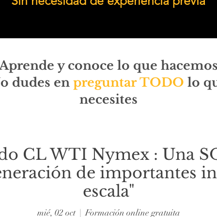
Sin necesidad de experiencia previa
Aprende y conoce lo que hacemo
o dudes en
preguntar TODO
lo q
necesites
ado CL WTI Nymex : Una
eneración de importantes i
escala"
mié, 02 oct
  |  
Formación online gratuita