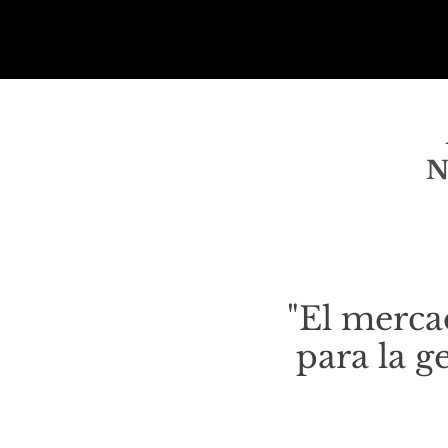
N
"El merc
para la g