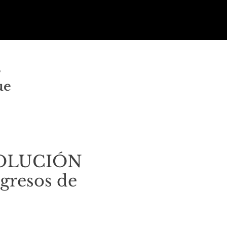
s
ue
 SOLUCIÓN
ngresos de