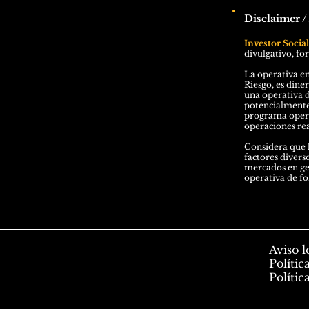
Disclaimer /
Investor Socia
divulgativo, fo
La operativa en
Riesgo, es dine
una operativa d
potencialmente 
programa operad
operaciones rea
Considera que l
factores divers
mercados en gen
operativa de f
Aviso l
Polític
Polític