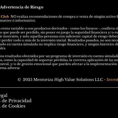
 Advertencia de
Riesgo
l Club
N
O
realiza recomendaciones de compra o venta de ningún activo f
rmativo ó informativo.
 renta variable o con productos derivados - como los futuros -, conlleva ri
ro que puede ser perdido, sin poner en juego la seguridad financiera y/o est
e inversión, y solo aquellas personas con suficiente capital de riesgo debe
perder todo o más de la inversión inicial. Resultados pasados, no son nec
o en cuenta simulada no implica riesgo financiero, y ningún histórico de
les.
os resultados obtenidos por un programa de inversión en cuenta simulada
os, como la capacidad de soportar pérdidas, la correcta aplicación de las n
eral, y/o de gestión emocional que pueden afectar a la implementación de
orma adversa
© 2025 Mentoriza High Value Solutions LLC -
Inves
egal
a de Privacidad
a de Cookies