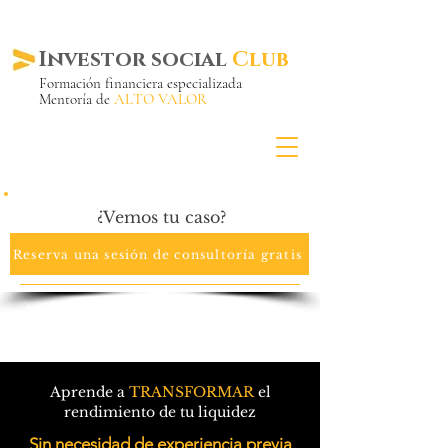
Investor social
Club
Formación financiera especializada
Mentoría de
ALTO VALOR
Más de 20 años ya
en el mercado
¿Vemos tu caso?
Reserva una sesión de consultoría gratis
Aprende a
TRANSFORMAR
el
rendimiento de tu liquidez
Sin necesidad de experiencia previa