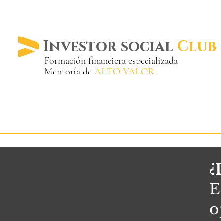
Investor social
Club
Formación financiera especializada
Mentoría de
ALTO VALOR
Más de 20 años ya
en el mercado
¿
E
o