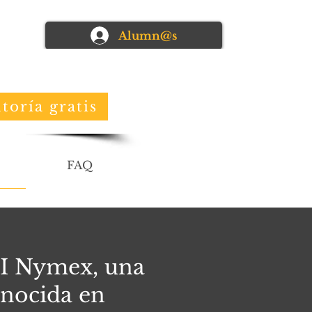
Alumn@s
toría gratis
FAQ
I Nymex, una
onocida en