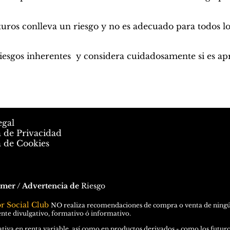
uros conlleva un riesgo y no es adecuado para todos lo
riesgos inherentes y considera cuidadosamente si es ap
egal
a de Privacidad
a de Cookies
imer / Advertencia de
Riesgo
or Social Club
N
O
realiza recomendaciones de compra o venta de ningún 
te divulgativo, formativo ó informativo.
tiva en renta variable, así como en productos derivados - como los futuros 