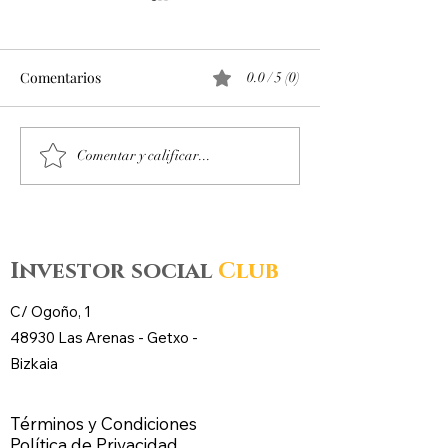
Comentarios
0.0 / 5 (0)
Octubre 2025. Día 14 :
Octubre 2025. Día
Comentar y calificar...
Accesos al mercado de
Accesos al merc
futuros – CL WTI Nymex –
futuros – CL WT
Investor social
Club
C/ Ogoño, 1
48930 Las Arenas -
Getxo
-
Bizkaia
Términos y Condiciones
Política de Privacidad