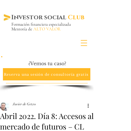
Investor social
Club
Formación financiera especializada
Mentoría de
ALTO VALOR
Más de 20 años ya
en el mercado
¿Vemos tu caso?
Reserva una sesión de consultoría gratis
Javier de Getxo
Abril 2022. Día 8: Accesos al
mercado de futuros – CL