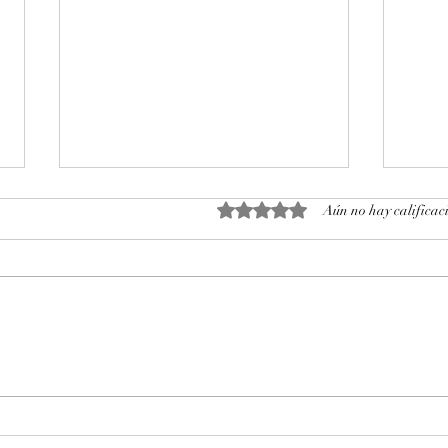
Obtuvo 0 de 5 estrellas.
Aún no hay calificac
Octubre 2025. Día 14 : Accesos
Octu
al mercado de futuros – CL
al m
WTI Nymex –
WTI 