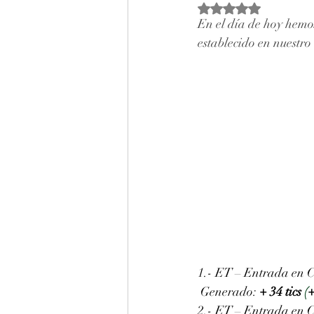
Obtuvo NaN de 5 estr
En el día de hoy hemos
establecido en nuestro 
1.- ET – Entrada en Co
 Generado: 
+ 34 tics 
(
+
2.- ET – Entrada en C