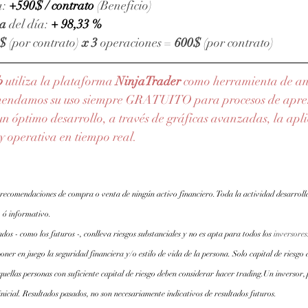
: 
+590$ / contrato 
(Beneficio)
va
 del día: 
+ 98,33 %
$
 (por contrato) 
x 3 
operaciones = 
600$
 (por contrato)
b
 utiliza la plataforma 
NinjaTrader
como herramienta de anál
mendamos su uso siempre GRATUITO para procesos de apren
n óptimo desarrollo, a través de gráficas avanzadas, la apli
 y operativa en tiempo real.
 recomendaciones de compra o venta de ningún activo financiero. Toda la actividad desarroll
 ó informativo.
os - como los futuros -, conlleva riesgos substanciales y no es apta para todos los
inversores
oner en juego la seguridad financiera y/o estilo de vida de la persona. Solo capital de riesgo 
quellas personas con suficiente capital de riesgo deben considerar hacer trading.Un inversor,
inicial. Resultados pasados, no son necesariamente indicativos de resultados futuros.