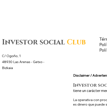
Tér
Investor social
Club
Polí
Pol
C/ Ogoño, 1
48930 Las Arenas -
Getxo
-
Bizkaia
Disclaimer / Adverten
Investor so
tiene un carácter me
La operativa con prod
es dinero que puede se