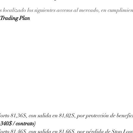
ellas.
 localizado los siguientes accesos al mercado, en cumplimien
Trading Plan
rto 81,36$, con salida en 81,02$, por protección de benefic
340$ / contrato)
orto 81,46$, con salida en 81,66$, por pérdida de Stop Loss