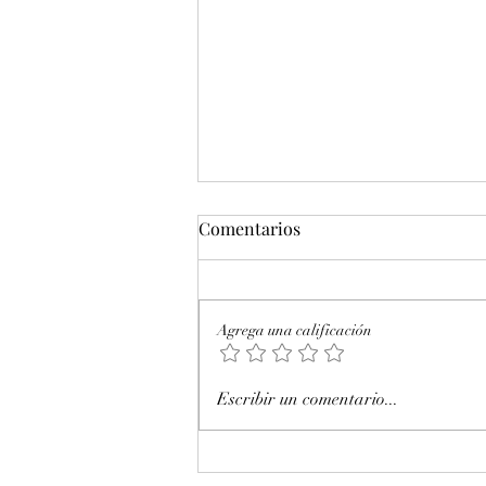
Comentarios
Agrega una calificación
Octubre 2025. Día 17 : Accesos
Escribir un comentario...
al mercado de futuros – CL
WTI Nymex –