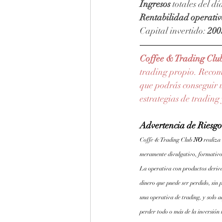
Ingresos
 totales del día
Rentabilidad operati
Capital invertido: 
200
Coffee & Trading Clu
trading propio. Reco
que podrás conseguir u
estrategias de trading
Advertencia de Riesgo
Coffe & Trading Club 
NO 
realiza
meramente divulgativo, formativo
La operativa con productos derivad
dinero que puede ser perdido, sin p
una operativa de trading, y solo a
perder todo o más de la inversión 