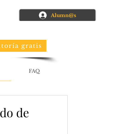
Alumn@s
toría gratis
FAQ
ado de