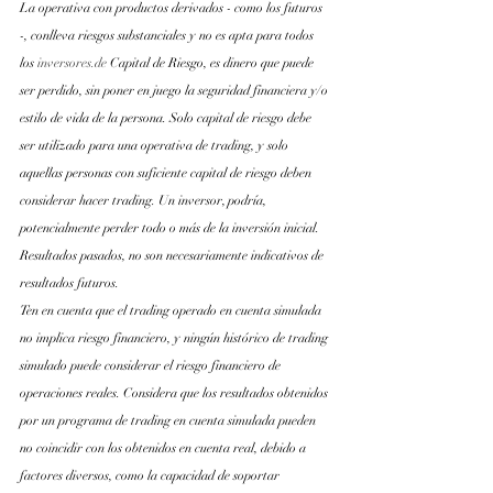
La operativa con productos derivados - como los futuros 
-, conlleva riesgos substanciales y no es apta para todos 
los
inversores.de
 Capital de Riesgo, es dinero que puede 
ser perdido, sin poner en juego la seguridad financiera y/o 
estilo de vida de la persona. Solo capital de riesgo debe 
ser utilizado para una operativa de trading, y solo 
aquellas personas con suficiente capital de riesgo deben 
considerar hacer trading. Un inversor, podría, 
potencialmente perder todo o más de la inversión inicial. 
Resultados pasados, no son necesariamente indicativos de 
resultados futuros.
Ten en cuenta que el trading operado en cuenta simulada 
no implica riesgo financiero, y ningún histórico de trading 
simulado puede considerar el riesgo financiero de 
operaciones reales. Considera que los resultados obtenidos 
por un programa de trading en cuenta simulada pueden 
no coincidir con los obtenidos en cuenta real, debido a 
factores diversos, como la capacidad de soportar 