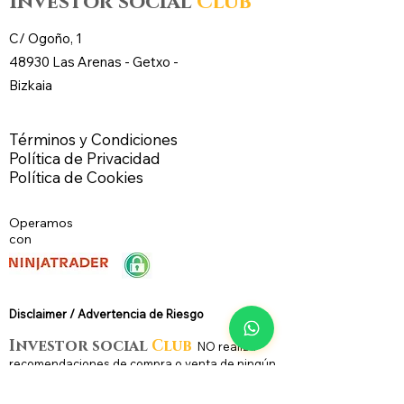
Investor social
Club
C/ Ogoño, 1
48930 Las Arenas -
Getxo
-
Bizkaia
Términos y Condiciones
Política de Privacidad
Política de Cookies
Operamos
con
Disclaimer / Advertencia de Riesg
o
Investor social
Club
N
O
realiza
recomendaciones de compra o venta de ningún
activo financiero. Toda la actividad desarrollada
tiene un carácter meramente divulgativo,