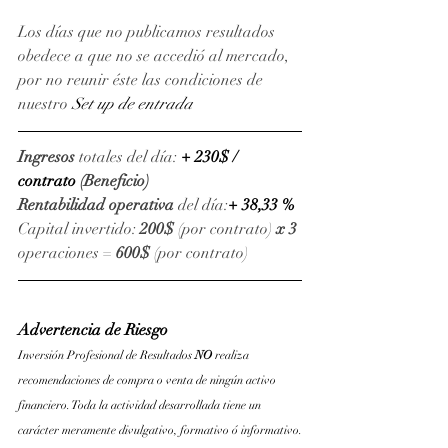
Los días que no publicamos resultados 
obedece a que no se accedió al mercado, 
por no reunir éste las condiciones de 
nuestro 
Set up de entrada
Ingresos
 totales del día: 
+ 230$ / 
contrato 
(Beneficio)
Rentabilidad operativa
 del día:
+ 38,33 %
Capital invertido: 
200$
 (por contrato) 
x 3 
operaciones = 
600$
 (por contrato)
Advertencia de Riesgo
Inversión Profesional de Resultados 
NO 
realiza 
recomendaciones de compra o venta de ningún activo 
financiero. Toda la actividad desarrollada tiene un 
carácter meramente divulgativo, formativo ó informativo.