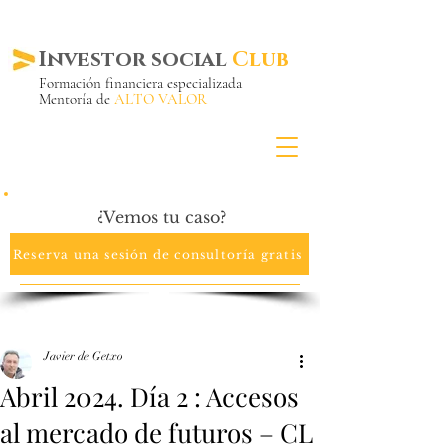
Investor social
Club
Formación financiera especializada
Mentoría de
ALTO VALOR
Más de 20 años ya
en el mercado
¿Vemos tu caso?
Reserva una sesión de consultoría gratis
Javier de Getxo
Abril 2024. Día 2 : Accesos
al mercado de futuros – CL