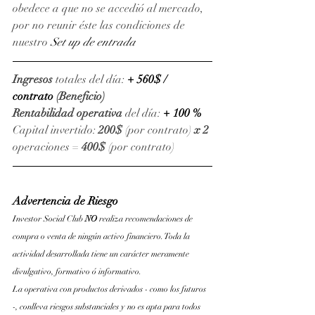
obedece a que no se accedió al mercado, 
por no reunir éste las condiciones de 
nuestro 
Set up de entrada
Ingresos
 totales del día: 
+ 560$ / 
contrato
(Beneficio)
Rentabilidad operativa
 del día: 
+ 100 %
Capital invertido: 
200$
 (por contrato) 
x 2 
operaciones = 
400$
 (por contrato)
Advertencia de Riesgo
Investor Social Club 
NO 
realiza recomendaciones de 
compra o venta de ningún activo financiero. Toda la 
actividad desarrollada tiene un carácter meramente 
divulgativo, formativo ó informativo.
La operativa con productos derivados - como los futuros 
-, conlleva riesgos substanciales y no es apta para todos 