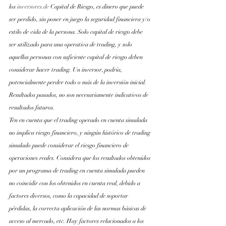
los
inversores.de
 Capital de Riesgo, es dinero que puede 
ser perdido, sin poner en juego la seguridad financiera y/o 
estilo de vida de la persona. Solo capital de riesgo debe 
ser utilizado para una operativa de trading, y solo 
aquellas personas con suficiente capital de riesgo deben 
considerar hacer trading. Un inversor, podría, 
potencialmente perder todo o más de la inversión inicial. 
Resultados pasados, no son necesariamente indicativos de 
resultados futuros.
Ten en cuenta que el trading operado en cuenta simulada 
no implica riesgo financiero, y ningún histórico de trading 
simulado puede considerar el riesgo financiero de 
operaciones reales. Considera que los resultados obtenidos 
por un programa de trading en cuenta simulada pueden 
no coincidir con los obtenidos en cuenta real, debido a 
factores diversos, como la capacidad de soportar 
pérdidas, la correcta aplicación de las normas básicas de 
acceso al mercado, etc. Hay factores relacionados a los 