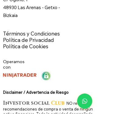
48930 Las Arenas -
Getxo
-
Bizkaia
Términos y Condiciones
Política de Privacidad
Política de Cookies
Operamos
con
Disclaimer / Advertencia de Riesg
o
Investor social
Club
N
O
realiza
recomendaciones de compra o venta de ningún
activo financiero. Toda la actividad desarrollada
tiene un carácter meramente divulgativo,
formativo ó informativo.
La operativa con productos derivados - como