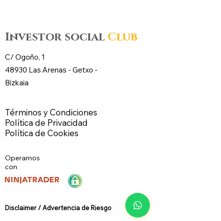
futuros – CL WTI Nymex –
futuros – CL WT
Investor social
Club
C/ Ogoño, 1
48930 Las Arenas -
Getxo
-
Bizkaia
Términos y Condiciones
Política de Privacidad
Política de Cookies
Operamos
con
Disclaimer / Advertencia de Riesg
o