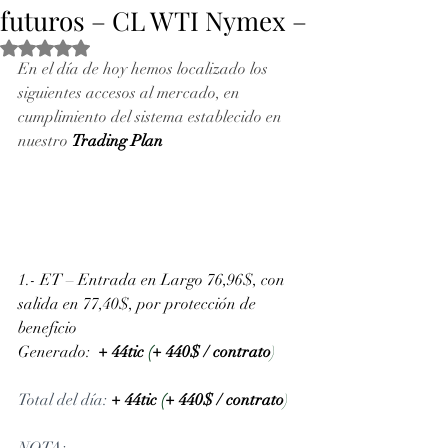
futuros – CL WTI Nymex –
Obtuvo NaN de 5 estrellas.
En el día de hoy hemos localizado los 
siguientes accesos al mercado, en 
cumplimiento del sistema establecido en 
nuestro 
Trading Plan
1.- ET – Entrada en Largo 76,96$, con 
salida en 77,40$, por protección de 
beneficio
Generado:
+ 44tic
 (
+ 440$ / contrato
)
Total del día: 
+ 44tic
 (
+ 440$ / contrato
)