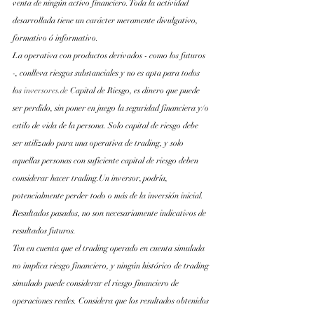
venta de ningún activo financiero. Toda la actividad 
desarrollada tiene un carácter meramente divulgativo, 
formativo ó informativo.
La operativa con productos derivados - como los futuros 
-, conlleva riesgos substanciales y no es apta para todos 
los
inversores.de
 Capital de Riesgo, es dinero que puede 
ser perdido, sin poner en juego la seguridad financiera y/o 
estilo de vida de la persona. Solo capital de riesgo debe 
ser utilizado para una operativa de trading, y solo 
aquellas personas con suficiente capital de riesgo deben 
considerar hacer trading.Un inversor, podría, 
potencialmente perder todo o más de la inversión inicial. 
Resultados pasados, no son necesariamente indicativos de 
resultados futuros.
Ten en cuenta que el trading operado en cuenta simulada 
no implica riesgo financiero, y ningún histórico de trading 
simulado puede considerar el riesgo financiero de 
operaciones reales. Considera que los resultados obtenidos 