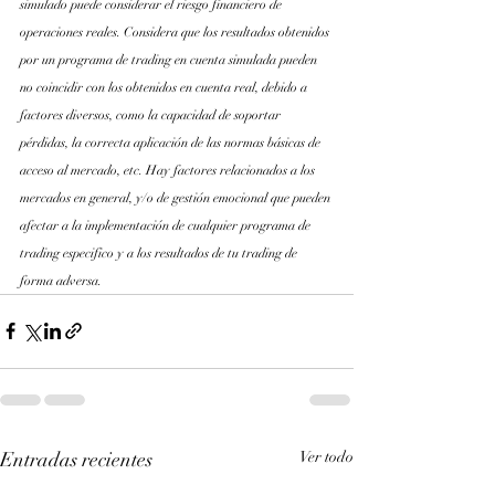
simulado puede considerar el riesgo financiero de 
operaciones reales. Considera que los resultados obtenidos 
por un programa de trading en cuenta simulada pueden 
no coincidir con los obtenidos en cuenta real, debido a 
factores diversos, como la capacidad de soportar 
pérdidas, la correcta aplicación de las normas básicas de 
acceso al mercado, etc. Hay factores relacionados a los 
mercados en general, y/o de gestión emocional que pueden 
afectar a la implementación de cualquier programa de 
trading especifico y a los resultados de tu trading de 
forma adversa.
Entradas recientes
Ver todo