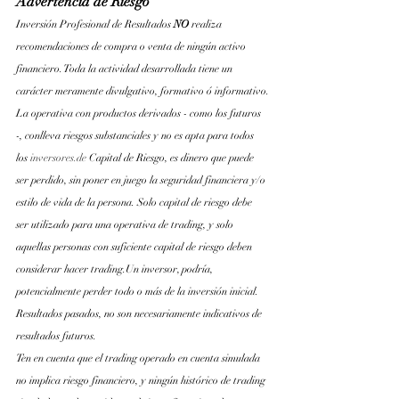
Advertencia de Riesgo
Inversión Profesional de Resultados 
NO 
realiza 
recomendaciones de compra o venta de ningún activo 
financiero. Toda la actividad desarrollada tiene un 
carácter meramente divulgativo, formativo ó informativo.
La operativa con productos derivados - como los futuros 
-, conlleva riesgos substanciales y no es apta para todos 
los
inversores.de
 Capital de Riesgo, es dinero que puede 
ser perdido, sin poner en juego la seguridad financiera y/o 
estilo de vida de la persona. Solo capital de riesgo debe 
ser utilizado para una operativa de trading, y solo 
aquellas personas con suficiente capital de riesgo deben 
considerar hacer trading.Un inversor, podría, 
potencialmente perder todo o más de la inversión inicial. 
Resultados pasados, no son necesariamente indicativos de 
resultados futuros.
Ten en cuenta que el trading operado en cuenta simulada 
no implica riesgo financiero, y ningún histórico de trading 