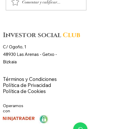
Octubre 2025. Día 14 :
Octubre 2025. Día
Comentar y calificar...
Accesos al mercado de
Accesos al merc
futuros – CL WTI Nymex –
futuros – CL WT
Investor social
Club
C/ Ogoño, 1
48930 Las Arenas -
Getxo
-
Bizkaia
Términos y Condiciones
Política de Privacidad
Política de Cookies
Operamos
con