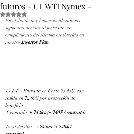
futuros – CL WTI Nymex –
Obtuvo NaN de 5 estrellas.
En el día de hoy hemos localizado los 
siguientes accesos al mercado, en 
cumplimiento del sistema establecido en 
nuestro 
Investor Plan
1.- ET – Entrada en Corto 73,43$, con 
salida en 72,69$ por protección de 
beneficio
 Generado: 
+ 74 tics (+ 740$ / contrato)
Total del día: 
+ 74 tics (+ 740$ / 
contrato)