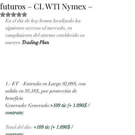
futuros – CL WTI Nymex –
Obtuvo NaN de 5 estrellas.
En el día de hoy hemos localizado los 
siguientes accesos al mercado, en 
cumplimiento del sistema establecido en 
nuestro 
Trading Plan
1.- ET – Entrada en Largo 92,09$, con 
salida en 93,18$, por protección de 
beneficio
Generado:
Generado:
+109 tic
(
+ 1.090$ / 
contrato
) 
Total del día: 
+109 tic
(
+ 1.090$ / 
contrato
)  