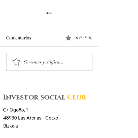
Comentarios
0.0 / 5 (0)
Octubre 2025. Día 14 :
Octubre 2025. Día
Comentar y calificar...
Accesos al mercado de
Accesos al merc
futuros – CL WTI Nymex –
futuros – CL WT
Investor social
Club
C/ Ogoño, 1
48930 Las Arenas -
Getxo
-
Bizkaia