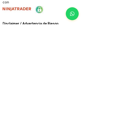
con
Disclaimer / Advertencia de Riesg
o
Investor social
Club
N
O
realiza
recomendaciones de compra o venta de ningún
activo financiero. Toda la actividad desarrollada
tiene un carácter meramente divulgativo,
formativo ó informativo.
La operativa con productos derivados - como
los futuros -, conlleva riesgos substanciales y no
es apta para todos los inversores. Capital de
Riesgo, es dinero que puede ser perdido, sin
poner en juego la seguridad financiera y/o estilo
de vida de la persona. Solo capital de riesgo
debe ser utilizado para una operativa de
inversión, y solo aquellas personas con
suficiente capital de riesgo deben considerar
hacer inversión intradía. Un inversor, podría,
potencialmente perder todo o más de la
inversión inicial. Resultados pasados, no son
necesariamente indicativos de resultados
futuros. Ten en cuenta que el programa