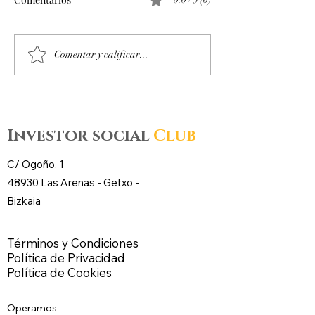
Octubre 2025. Día 14 :
Octubre 2025. Día
Comentar y calificar...
Accesos al mercado de
Accesos al merc
futuros – CL WTI Nymex –
futuros – CL WT
Investor social
Club
C/ Ogoño, 1
48930 Las Arenas -
Getxo
-
Bizkaia
Términos y Condiciones
Política de Privacidad
Política de Cookies
Operamos