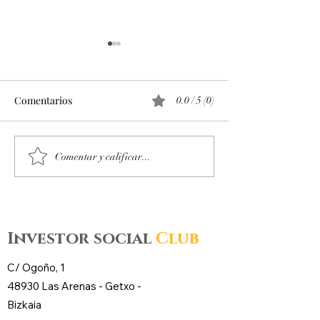
Comentarios
0.0 / 5 (0)
Octubre 2025. Día 14 :
Octubre 2025. Día
Comentar y calificar...
Accesos al mercado de
Accesos al merc
futuros – CL WTI Nymex –
futuros – CL WT
Investor social
Club
C/ Ogoño, 1
48930 Las Arenas -
Getxo
-
Bizkaia