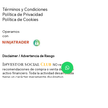
Términos y Condiciones
Política de Privacidad
Política de Cookies
Operamos
con
Disclaimer / Advertencia de Riesg
o
Investor social
Club
N
O
realiza
recomendaciones de compra o venta de ningún
activo financiero. Toda la actividad desarrollada
tiene un carácter meramente divulgativo,
formativo ó informativo.
La operativa con productos derivados - como
los futuros -, conlleva riesgos substanciales y no
es apta para todos los inversores. Capital de
Riesgo, es dinero que puede ser perdido, sin
poner en juego la seguridad financiera y/o estilo
de vida de la persona. Solo capital de riesgo