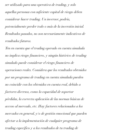
ser utilizado para una operativa de trading, y solo 
aquellas personas con suficiente capital de riesgo deben 
considerar hacer trading. Un inversor, podría, 
potencialmente perder todo o más de la inversión inicial. 
Resultados pasados, no son necesariamente indicativos de 
resultados futuros.
Ten en cuenta que el trading operado en cuenta simulada 
no implica riesgo financiero, y ningún histórico de trading 
simulado puede considerar el riesgo financiero de 
operaciones reales. Considera que los resultados obtenidos 
por un programa de trading en cuenta simulada pueden 
no coincidir con los obtenidos en cuenta real, debido a 
factores diversos, como la capacidad de soportar 
pérdidas, la correcta aplicación de las normas básicas de 
acceso al mercado, etc. Hay factores relacionados a los 
mercados en general, y/o de gestión emocional que pueden 
afectar a la implementación de cualquier programa de 
trading especifico y a los resultados de tu trading de 