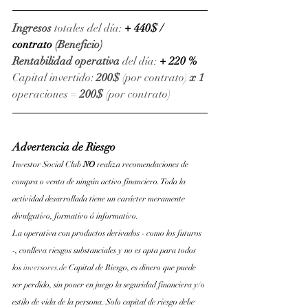
Ingresos
 totales del día: 
+ 440$ / 
contrato
(Beneficio)
Rentabilidad operativa
 del día: 
+ 220 %
Capital invertido: 
200$
 (por contrato) 
x 1 
operaciones = 
200$
 (por contrato)
Advertencia de Riesgo
Investor Social Club 
NO 
realiza recomendaciones de 
compra o venta de ningún activo financiero. Toda la 
actividad desarrollada tiene un carácter meramente 
divulgativo, formativo ó informativo.
La operativa con productos derivados - como los futuros 
-, conlleva riesgos substanciales y no es apta para todos 
los
inversores.de
 Capital de Riesgo, es dinero que puede 
ser perdido, sin poner en juego la seguridad financiera y/o 
estilo de vida de la persona. Solo capital de riesgo debe 