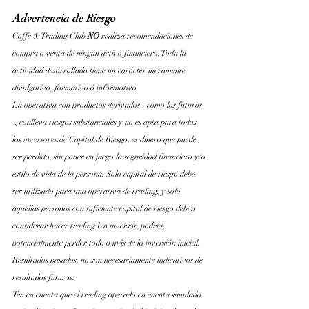
Advertencia de Riesgo
Coffe & Trading Club 
NO 
realiza recomendaciones de 
compra o venta de ningún activo financiero. Toda la 
actividad desarrollada tiene un carácter meramente 
divulgativo, formativo ó informativo.
La operativa con productos derivados - como los futuros 
-, conlleva riesgos substanciales y no es apta para todos 
los
inversores.de
 Capital de Riesgo, es dinero que puede 
ser perdido, sin poner en juego la seguridad financiera y/o 
estilo de vida de la persona. Solo capital de riesgo debe 
ser utilizado para una operativa de trading, y solo 
aquellas personas con suficiente capital de riesgo deben 
considerar hacer trading.Un inversor, podría, 
potencialmente perder todo o más de la inversión inicial. 
Resultados pasados, no son necesariamente indicativos de 
resultados futuros.
Ten en cuenta que el trading operado en cuenta simulada 