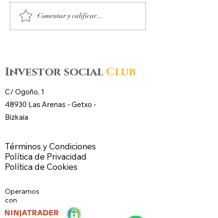
Octubre 2025. Día 14 :
Octubre 2025. Día
Comentar y calificar...
Accesos al mercado de
Accesos al merc
futuros – CL WTI Nymex –
futuros – CL WT
Investor social
Club
C/ Ogoño, 1
48930 Las Arenas -
Getxo
-
Bizkaia
Términos y Condiciones
Política de Privacidad
Política de Cookies
Operamos
con