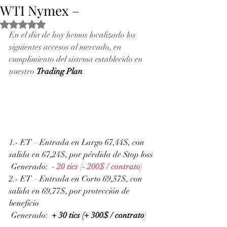
WTI Nymex –
Obtuvo NaN de 5 estrellas.
En el día de hoy hemos localizado los 
siguientes accesos al mercado, en 
cumplimiento del sistema establecido en 
nuestro 
Trading Plan
1.- ET – Entrada en Largo 67,44$, con 
salida en 67,24$, por pérdida de Stop loss
 Generado: 
- 20 tics 
(
- 200$ / contrato
)
2.- ET – Entrada en Corto 69,57$, con 
salida en 69,77$, por protección de 
beneficio
 Generado: 
+ 30 tics 
(
+ 300$ / contrato
)