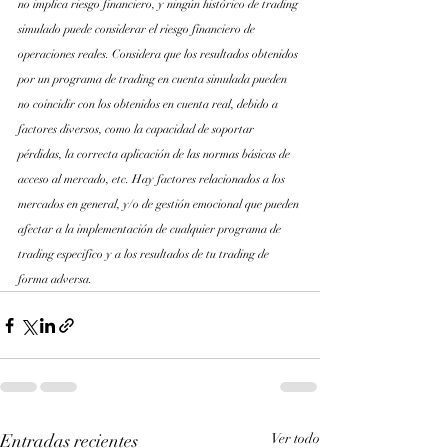
no implica riesgo financiero, y ningún histórico de trading 
simulado puede considerar el riesgo financiero de 
operaciones reales. Considera que los resultados obtenidos 
por un programa de trading en cuenta simulada pueden 
no coincidir con los obtenidos en cuenta real, debido a 
factores diversos, como la capacidad de soportar 
pérdidas, la correcta aplicación de las normas básicas de 
acceso al mercado, etc. Hay factores relacionados a los 
mercados en general, y/o de gestión emocional que pueden 
afectar a la implementación de cualquier programa de 
trading especifico y a los resultados de tu trading de 
forma adversa.
Entradas recientes
Ver todo