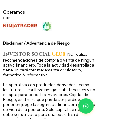
Operamos
con
Disclaimer / Advertencia de Riesg
o
Investor social
Club
N
O
realiza
recomendaciones de compra o venta de ningún
activo financiero. Toda la actividad desarrollada
tiene un carácter meramente divulgativo,
formativo ó informativo.
La operativa con productos derivados - como
los futuros -, conlleva riesgos substanciales y no
es apta para todos los inversores. Capital de
Riesgo, es dinero que puede ser perdido, sin
poner en juego la seguridad financiera y/o estilo
de vida de la persona. Solo capital de riesgo
debe ser utilizado para una operativa de
inversión, y solo aquellas personas con
suficiente capital de riesgo deben considerar
hacer inversión intradía. Un inversor, podría,
potencialmente perder todo o más de la