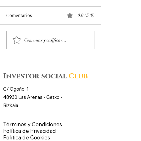
Comentarios
0.0 / 5 (0)
Octubre 2025. Día 14 :
Octubre 2025. Día
Comentar y calificar...
Accesos al mercado de
Accesos al merc
futuros – CL WTI Nymex –
futuros – CL WT
Investor social
Club
C/ Ogoño, 1
48930 Las Arenas -
Getxo
-
Bizkaia
Términos y Condiciones
Política de Privacidad
Política de Cookies