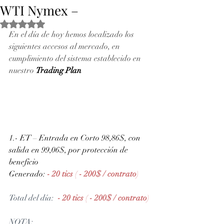
WTI Nymex –
Obtuvo NaN de 5 estrellas.
En el día de hoy hemos localizado los 
siguientes accesos al mercado, en 
cumplimiento del sistema establecido en 
nuestro 
Trading Plan
1.- ET – Entrada en Corto 98,86$, con 
salida en 99,06$, por protección de 
beneficio 
Generado:
- 20 tics 
( 
- 200$ / contrato
)
Total del día: 
- 20 tics 
( 
- 200$ / contrato
)
NOTA: 