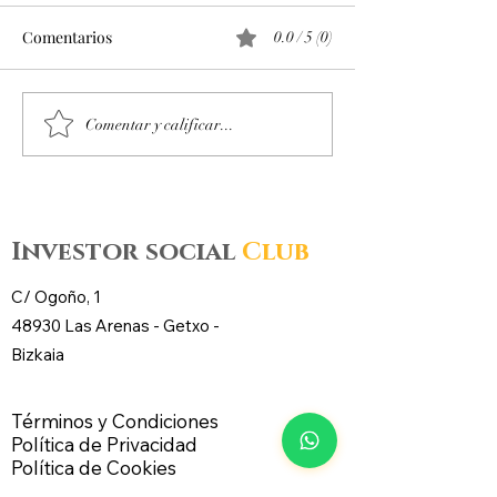
Comentarios
0.0 / 5 (0)
Octubre 2025. Día 14 :
Octubre 2025. Día
Comentar y calificar...
Accesos al mercado de
Accesos al merc
futuros – CL WTI Nymex –
futuros – CL WT
Investor social
Club
C/ Ogoño, 1
48930 Las Arenas -
Getxo
-
Bizkaia
Términos y Condiciones
Política de Privacidad
Política de Cookies