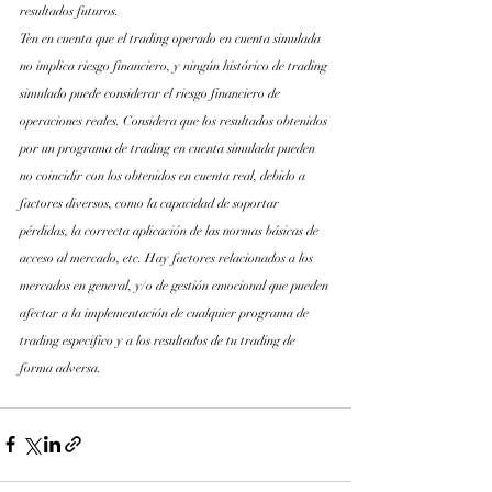
resultados futuros.
Ten en cuenta que el trading operado en cuenta simulada 
no implica riesgo financiero, y ningún histórico de trading 
simulado puede considerar el riesgo financiero de 
operaciones reales. Considera que los resultados obtenidos 
por un programa de trading en cuenta simulada pueden 
no coincidir con los obtenidos en cuenta real, debido a 
factores diversos, como la capacidad de soportar 
pérdidas, la correcta aplicación de las normas básicas de 
acceso al mercado, etc. Hay factores relacionados a los 
mercados en general, y/o de gestión emocional que pueden 
afectar a la implementación de cualquier programa de 
trading especifico y a los resultados de tu trading de 
forma adversa.