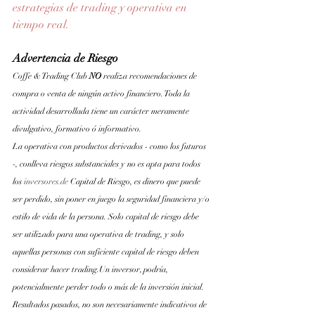
estrategias de trading y operativa en 
tiempo real.
Advertencia de Riesgo
Coffe & Trading Club 
NO 
realiza recomendaciones de 
compra o venta de ningún activo financiero. Toda la 
actividad desarrollada tiene un carácter meramente 
divulgativo, formativo ó informativo.
La operativa con productos derivados - como los futuros 
-, conlleva riesgos substanciales y no es apta para todos 
los
inversores.de
 Capital de Riesgo, es dinero que puede 
ser perdido, sin poner en juego la seguridad financiera y/o 
estilo de vida de la persona. Solo capital de riesgo debe 
ser utilizado para una operativa de trading, y solo 
aquellas personas con suficiente capital de riesgo deben 
considerar hacer trading.Un inversor, podría, 
potencialmente perder todo o más de la inversión inicial. 
Resultados pasados, no son necesariamente indicativos de 