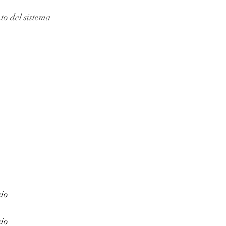
to del sistema 
cio
cio