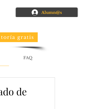
Alumn@s
toría gratis
FAQ
ado de