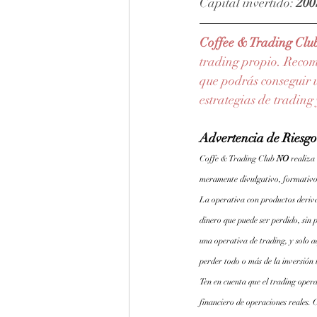
Capital invertido: 
200
Coffee & Trading Clu
trading propio. Reco
que podrás conseguir u
estrategias de trading
Advertencia de Riesgo
Coffe & Trading Club 
NO 
realiza
meramente divulgativo, formativo
La operativa con productos derivad
dinero que puede ser perdido, sin p
una operativa de trading, y solo a
perder todo o más de la inversión 
Ten en cuenta que el trading opera
financiero de operaciones reales. 