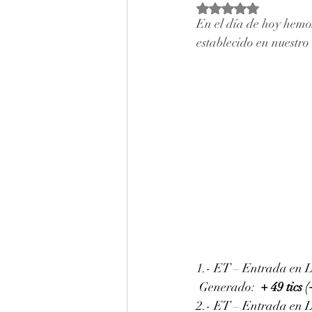
Obtuvo NaN de 5 estr
En el día de hoy hemos
establecido en nuestro 
1.- ET – Entrada en L
 Generado: 
+ 49 tics 
(
2.- ET – Entrada en L