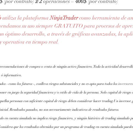
$
 (por contrato) 
x 2 
operaciones = 
400$
 (por contrato)
b
 utiliza la plataforma 
NinjaTrader
como herramienta de anál
mendamos su uso siempre GRATUITO para procesos de apren
n óptimo desarrollo, a través de gráficas avanzadas, la apli
 y operativa en tiempo real.
 recomendaciones de compra o venta de ningún activo financiero. Toda la actividad desarroll
 ó informativo.
os - como los futuros -, conlleva riesgos substanciales y no es apta para todos los
inversores
oner en juego la seguridad financiera y/o estilo de vida de la persona. Solo capital de riesgo 
quellas personas con suficiente capital de riesgo deben considerar hacer trading.Un inversor,
inicial. Resultados pasados, no son necesariamente indicativos de resultados futuros.
do en cuenta simulada no implica riesgo financiero, y ningún histórico de trading simulado pu
Considera que los resultados obtenidos por un programa de trading en cuenta simulada pueden