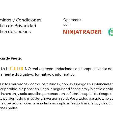
minos y Condiciones
Operamos
con
tica de Privacidad
ítica de Cookies
cia de Riesg
o
cial
Club
N
O
realiza recomendaciones de compra o venta de ni
ramente divulgativo, formativo ó informativo.
uctos derivados - como los futuros -, conlleva riesgos substanciales y
r perdido, sin poner en juego la seguridad financiera y/o estilo de vid
inversión, y solo aquellas personas con suficiente capital de riesgo d
e perder todo o más de la inversión inicial. Resultados pasados, no s
a operado en cuenta simulada no implica riesgo financiero, y ningún 
ones reales.