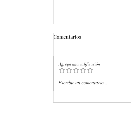
Comentarios
Agrega una calificación
Octubre 2025. Día 17 : Accesos
Escribir un comentario...
al mercado de futuros – CL
WTI Nymex –