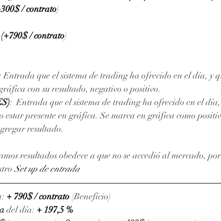
300$ / contrato
) 
 
(
+790$ / contrato
) 
: Entrada que el sistema de trading ha ofrecido en el día, y q
áfica con su resultado, negativo o positivo. 
ES)
:  Entrada que el sistema de trading ha ofrecido en el día
 estar presente en gráfica. Se marca en gráfica como positiv
agregar resultado.
amos resultados obedece a que no se accedió al mercado, por 
stro 
Set up de entrada
: 
+ 790$ / contrato 
(Beneficio)
va
 del día: 
+ 197,5 %