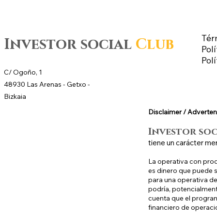
Tér
Investor social
Club
Polí
Pol
C/ Ogoño, 1
48930 Las Arenas -
Getxo
-
Bizkaia
Disclaimer / Adverten
Investor so
tiene un carácter me
La operativa con prod
es dinero que puede se
para una operativa de 
podría, potencialment
cuenta que el program
financiero de operaci