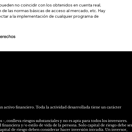
ueden no coincidir con los obtenidos en cuenta real,
ón de las normas básicas de acceso al mercado, etc. Hay
ectar a la implementación de cualquier programa de
derechos
activo financiero. Toda la actividad desarrollada tiene un carácter
-, conlleva riesgos substanciales y no es apta para todos los inversores.
financiera y/o estilo de vida de la persona. Solo capital de riesgo debe se
capital de riesgo deben considerar hacer inversión intradía. Un inversor,