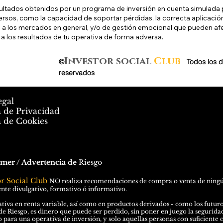
ultados obtenidos por un programa de inversión en cuenta simulada p
ersos, como la capacidad de soportar pérdidas, la correcta aplicaci
 a los mercados en general, y/o de gestión emocional que pueden af
 a los resultados de tu operativa de forma adversa.
Investor social
Club
©
.
Todos los 
reservados
egal
a de Privacidad
a de Cookies
imer / Advertencia de
Riesgo
or Social Club
N
O
realiza recomendaciones de compra o venta de ningún 
te divulgativo, formativo ó informativo.
tiva en renta variable, así como en productos derivados - como los futuros 
de Riesgo, es dinero que puede ser perdido, sin poner en juego la seguridad 
o para una operativa de inversión, y solo aquellas personas con suficiente 