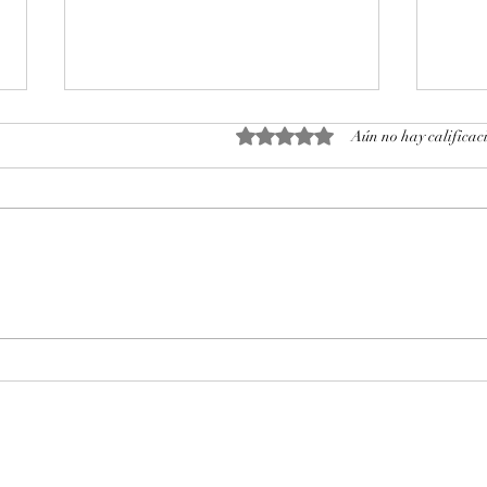
Obtuvo 0 de 5 estrellas.
Aún no hay calificac
Octubre 2025. Día 14 : Accesos
Octu
al mercado de futuros – CL
al m
WTI Nymex –
WTI 