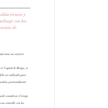
isis técnico y 
dizaje con las 
cación de 
ada tiene un carácter 
.de
 Capital de Riesgo, es 
debe ser utilizado para 
 podría, potencialmente 
ede considerar el riesgo 
 no coincidir con los 