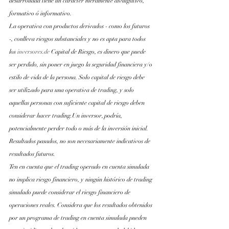
desarrollada tiene un carácter meramente divulgativo, 
formativo ó informativo.
La operativa con productos derivados - como los futuros 
-, conlleva riesgos substanciales y no es apta para todos 
los
inversores.de
 Capital de Riesgo, es dinero que puede 
ser perdido, sin poner en juego la seguridad financiera y/o 
estilo de vida de la persona. Solo capital de riesgo debe 
ser utilizado para una operativa de trading, y solo 
aquellas personas con suficiente capital de riesgo deben 
considerar hacer trading.Un inversor, podría, 
potencialmente perder todo o más de la inversión inicial. 
Resultados pasados, no son necesariamente indicativos de 
resultados futuros.
Ten en cuenta que el trading operado en cuenta simulada 
no implica riesgo financiero, y ningún histórico de trading 
simulado puede considerar el riesgo financiero de 
operaciones reales. Considera que los resultados obtenidos 
por un programa de trading en cuenta simulada pueden 