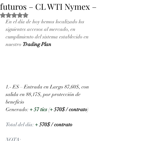
futuros – CL WTI Nymex –
Obtuvo NaN de 5 estrellas.
En el día de hoy hemos localizado los 
siguientes accesos al mercado, en 
cumplimiento del sistema establecido en 
nuestro 
Trading Plan
1.- ES – Entrada en Largo 87,60$, con 
salida en 88,17$, por protección de 
beneficio
Generado:
+ 57 tics
 (
+
570$ / contrato
)
Total del día: 
+
570$ / contrato
NOTA: 