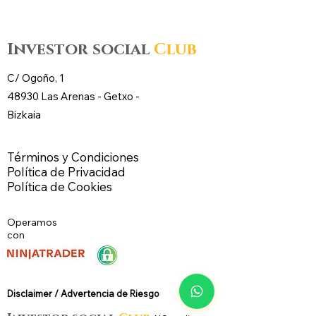
futuros – CL WTI Nymex –
futuros – CL WT
Investor social
Club
C/ Ogoño, 1
48930 Las Arenas -
Getxo
-
Bizkaia
Términos y Condiciones
Política de Privacidad
Política de Cookies
Operamos
con
Disclaimer / Advertencia de Riesg
o