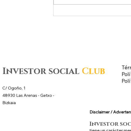
al mercado de futuros – CL
WTI Nymex –
Tér
Investor social
Club
Polí
Pol
C/ Ogoño, 1
48930 Las Arenas -
Getxo
-
Bizkaia
Disclaimer / Adverten
Investor so
tiene un carácter me