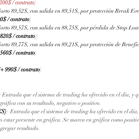
 200$ / contrato
)  
orto 89,52$, con salida en 89,51$, por protección Break Ev
0$ / contrato
)
orto 89,57$, con salida en 88,75$, por pérdida de Stop Loss
 820$ / contrato
))
orto 89,77$, con salida en 89,21$, por protección de Benefic
 560$ / contrato
)
(
+ 990$ / contrato
)
: Entrada que el sistema de trading ha ofrecido en el día, y q
áfica con su resultado, negativo o positivo. 
ES)
:  Entrada que el sistema de trading ha ofrecido en el día
 estar presente en gráfica. Se marca en gráfica como positiv
agregar resultado.