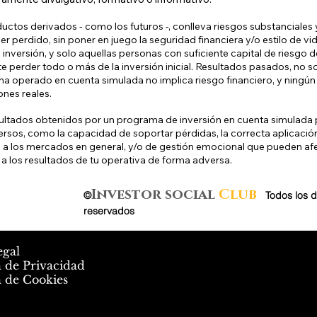
uctos derivados - como los futuros -, conlleva riesgos substanciales y
r perdido, sin poner en juego la seguridad financiera y/o estilo de vid
inversión, y solo aquellas personas con suficiente capital de riesgo d
e perder todo o más de la inversión inicial. Resultados pasados, no s
a operado en cuenta simulada no implica riesgo financiero, y ningún 
ones reales.
ultados obtenidos por un programa de inversión en cuenta simulada p
ersos, como la capacidad de soportar pérdidas, la correcta aplicaci
 a los mercados en general, y/o de gestión emocional que pueden af
 a los resultados de tu operativa de forma adversa.
Investor social
Club
©
.
Todos los 
reservados
egal
a de Privacidad
a de Cookies