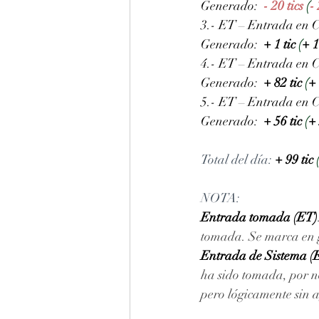
Generado:
- 20 tics
 (
-
3.- ET – Entrada en C
Generado:
+ 1 tic
 (
+ 1
4.- ET – Entrada en C
Generado:
+ 82 tic
 (
+
5.- ET – Entrada en C
Generado:
+ 56 tic
 (
+
Total del día: 
+ 99 tic
 
NOTA: 
Entrada tomada (ET)
tomada. Se marca en gr
Entrada de Sistema (
ha sido tomada, por no
pero lógicamente sin 