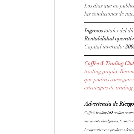
Los días que no public
las condiciones de nue
Ingresos
 totales del día
Rentabilidad operati
Capital invertido: 
200
Coffee & Trading Clu
trading propio. Reco
que podrás conseguir u
estrategias de trading
Advertencia de Riesgo
Coffe&Trading 
NO 
realiza recom
meramente divulgativo, formativo
La operativa con productos derivad