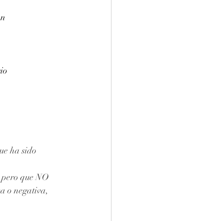
en
io
ue ha sido 
, pero que NO 
a o negativa, 