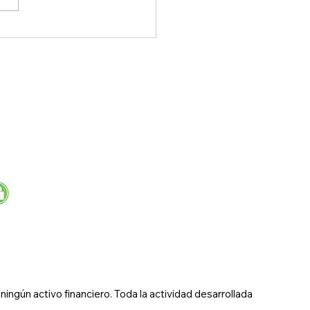
ercado de futuros – CL
Nymex –
ngún activo financiero. Toda la actividad desarrollada