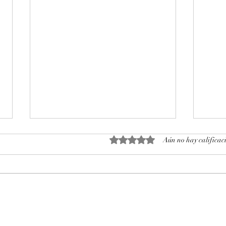
Obtuvo 0 de 5 estrellas.
Aún no hay calificac
Octubre 2025. Día 14 : Accesos
Octu