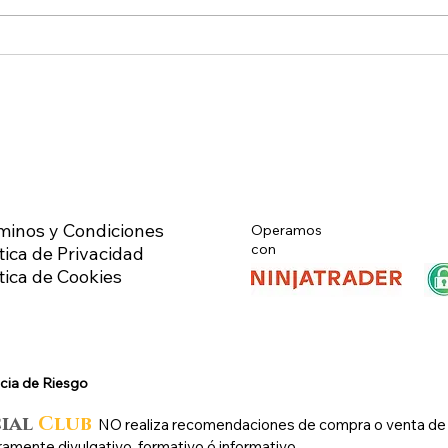
al mercado de futuros – CL
al m
WTI Nymex –
WTI 
minos y Condiciones
Operamos
con
tica de Privacidad
ítica de Cookies
cia de Riesg
o
cial
Club
N
O
realiza recomendaciones de compra o venta de ni
ramente divulgativo, formativo ó informativo.