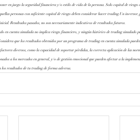
oner en juego la seguridad financiera y/o estilo de vida de la persona. Solo capital de riesgo 
quellas personas con suficiente capital de riesgo deben considerar hacer trading.Un inversor,
inicial. Resultados pasados, no son necesariamente indicativos de resultados futuros.
do en cuenta simulada no implica riesgo financiero, y ningún histórico de trading simulado pu
Considera que los resultados obtenidos por un programa de trading en cuenta simulada pueden
 factores diversos, como la capacidad de soportar pérdidas, la correcta aplicación de las norm
onados a los mercados en general, y/o de gestión emocional que pueden afectar a la implemen
 los resultados de tu trading de forma adversa.