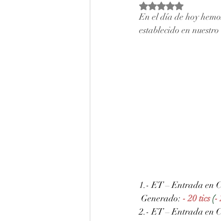
Obtuvo NaN de 5 estr
En el día de hoy hemos
establecido en nuestro 
1.- ET – Entrada en C
 Generado: 
- 20 tics
 (
-
2.- ET – Entrada en C