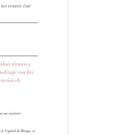
no reunir éste 
isis técnico y 
dizaje con las 
cación de 
ne un carácter 
.de
 Capital de Riesgo, es 