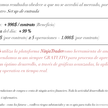
amos resultados obedece a que no se accedió al mercado, por 
stro 
Set up de entrada
:  
+ 990$ / contrato 
(Beneficio)
va
 del día:  
+ 99 %
$
 (por contrato) 
x 5 
operaciones = 
1.000$
 (por contrato)
b
 utiliza la plataforma 
NinjaTrader
como herramienta de anál
mendamos su uso siempre GRATUITO para procesos de apren
n óptimo desarrollo, a través de gráficas avanzadas, la apli
 y operativa en tiempo real.
endaciones de compra o venta de ningún activo financiero. Toda la actividad desarrollada tie
 ó informativo.
os - como los futuros -, conlleva riesgos substanciales y no es apta para todos los
inversores