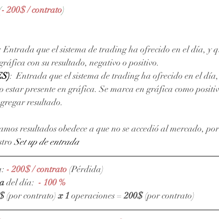
(
- 200$ / contrato
)
: Entrada que el sistema de trading ha ofrecido en el día, y q
áfica con su resultado, negativo o positivo. 
ES)
:  Entrada que el sistema de trading ha ofrecido en el día
 estar presente en gráfica. Se marca en gráfica como positiv
agregar resultado.
amos resultados obedece a que no se accedió al mercado, por 
stro 
Set up de entrada
: 
- 200$ / contrato
(Pérdida)
va
 del día:  
- 100 %
$
 (por contrato) 
x 1 
operaciones = 
200$
 (por contrato)