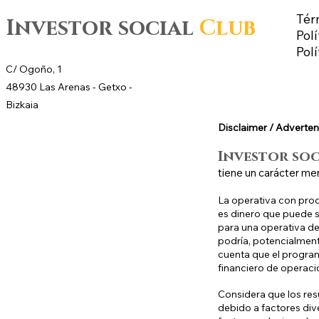
Tér
Investor social
Club
Polí
Pol
C/ Ogoño, 1
48930 Las Arenas -
Getxo
-
Bizkaia
Disclaimer / Adverten
Investor so
tiene un carácter me
La operativa con prod
es dinero que puede se
para una operativa de 
podría, potencialment
cuenta que el program
financiero de operaci
Considera que los res
debido a factores div