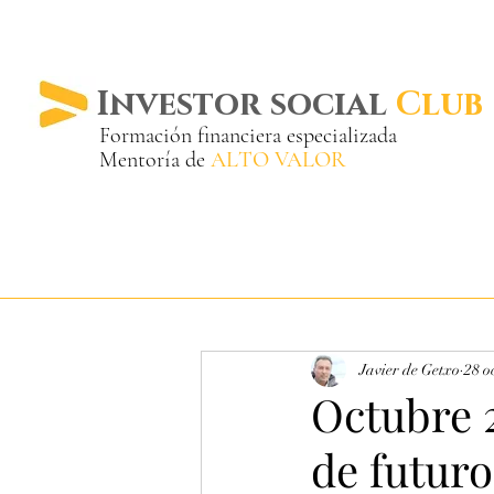
Investor social
Club
Formación financiera especializada
Mentoría de
ALTO VALOR
Más de 20 años ya
en el mercado
Javier de Getxo
28 o
Octubre 2
de futur