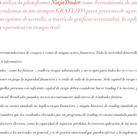
b
 utiliza la plataforma 
NinjaTrader
como herramienta de anál
mendamos su uso siempre GRATUITO para procesos de apren
n óptimo desarrollo, a través de gráficas avanzadas, la apli
 y operativa en tiempo real.
 recomendaciones de compra o venta de ningún activo financiero. Toda la actividad desarroll
 ó informativo.
os - como los futuros -, conlleva riesgos substanciales y no es apta para todos los
inversores
oner en juego la seguridad financiera y/o estilo de vida de la persona. Solo capital de riesgo 
quellas personas con suficiente capital de riesgo deben considerar hacer trading.Un inversor,
inicial. Resultados pasados, no son necesariamente indicativos de resultados futuros.
do en cuenta simulada no implica riesgo financiero, y ningún histórico de trading simulado pu
Considera que los resultados obtenidos por un programa de trading en cuenta simulada pueden
 factores diversos, como la capacidad de soportar pérdidas, la correcta aplicación de las norm
onados a los mercados en general, y/o de gestión emocional que pueden afectar a la implemen