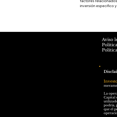
factores relacionados
inversión especifico y
Aviso l
Polític
Polític
Discla
Invest
meramen
La opera
Capital 
utilizad
podría, 
que el p
operacio