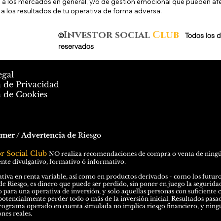
 a los mercados en general, y/o de gestión emocional que pueden af
 a los resultados de tu operativa de forma adversa.
Investor social
Club
©
.
Todos los 
reservados
egal
a de Privacidad
a de Cookies
imer / Advertencia de
Riesgo
or Social Club
N
O
realiza recomendaciones de compra o venta de ningún 
te divulgativo, formativo ó informativo.
tiva en renta variable, así como en productos derivados - como los futuros 
de Riesgo, es dinero que puede ser perdido, sin poner en juego la seguridad 
o para una operativa de inversión, y solo aquellas personas con suficiente 
potencialmente perder todo o más de la inversión inicial. Resultados pasa
rograma operado en cuenta simulada no implica riesgo financiero, y ningú
nes reales.