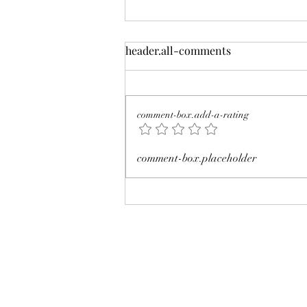
header.all-comments
comment-box.add-a-rating
Octubre 2025. Día 17 : Accesos
comment-box.placeholder
al mercado de futuros – CL
WTI Nymex –