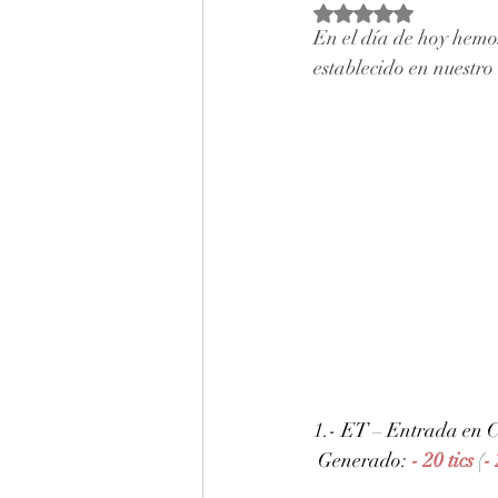
Obtuvo NaN de 5 estr
En el día de hoy hemos
establecido en nuestro 
1.- ET – Entrada en C
 Generado: 
- 20 tics 
(
-