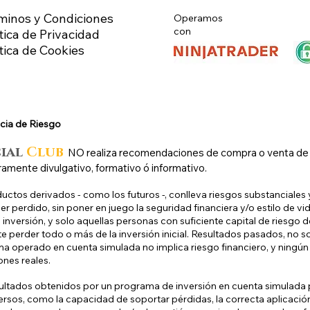
minos y Condiciones
Operamos
con
tica de Privacidad
ítica de Cookies
cia de Riesg
o
cial
Club
N
O
realiza recomendaciones de compra o venta de ni
ramente divulgativo, formativo ó informativo.
uctos derivados - como los futuros -, conlleva riesgos substanciales y
r perdido, sin poner en juego la seguridad financiera y/o estilo de vid
inversión, y solo aquellas personas con suficiente capital de riesgo d
e perder todo o más de la inversión inicial. Resultados pasados, no s
a operado en cuenta simulada no implica riesgo financiero, y ningún 
ones reales.
ultados obtenidos por un programa de inversión en cuenta simulada p
ersos, como la capacidad de soportar pérdidas, la correcta aplicaci