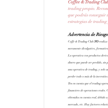
Coffee & Trading Clu
trading propio. Reco
que podrás conseguir u
estrategias de trading
Advertencia de Riesgo
Coffe & Trading Club 
NO 
realiza
meramente divulgativo, formativo
La operativa con productos derivad
dinero que puede ser perdido, sin p
una operativa de trading, y solo a
perder todo o más de la inversión 
Ten en cuenta que el trading opera
financiero de operaciones reales. 
obtenidos en cuenta real, debido a
mercado, etc. Hay factores relaci