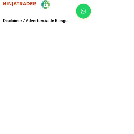
Disclaimer / Advertencia de Riesg
o
Investor social
Club
N
O
realiza
recomendaciones de compra o venta de ningún
activo financiero. Toda la actividad desarrollada
tiene un carácter meramente divulgativo,
formativo ó informativo.
La operativa con productos derivados - como
los futuros -, conlleva riesgos substanciales y no
es apta para todos los inversores. Capital de
Riesgo, es dinero que puede ser perdido, sin
poner en juego la seguridad financiera y/o estilo
de vida de la persona. Solo capital de riesgo
debe ser utilizado para una operativa de
inversión, y solo aquellas personas con
suficiente capital de riesgo deben considerar
hacer inversión intradía. Un inversor, podría,
potencialmente perder todo o más de la
inversión inicial. Resultados pasados, no son
necesariamente indicativos de resultados
futuros. Ten en cuenta que el programa
operado en cuenta simulada no implica riesgo
financiero, y ningún histórico de inversión