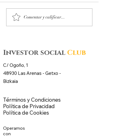
Octubre 2025. Día 14 :
Octubre 2025. Día
Comentar y calificar...
Accesos al mercado de
Accesos al merc
futuros – CL WTI Nymex –
futuros – CL WT
Investor social
Club
C/ Ogoño, 1
48930 Las Arenas -
Getxo
-
Bizkaia
Términos y Condiciones
Política de Privacidad
Política de Cookies
Operamos
con