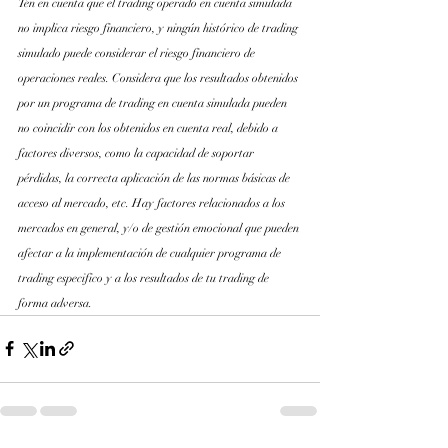
Ten en cuenta que el trading operado en cuenta simulada 
no implica riesgo financiero, y ningún histórico de trading 
simulado puede considerar el riesgo financiero de 
operaciones reales. Considera que los resultados obtenidos 
por un programa de trading en cuenta simulada pueden 
no coincidir con los obtenidos en cuenta real, debido a 
factores diversos, como la capacidad de soportar 
pérdidas, la correcta aplicación de las normas básicas de 
acceso al mercado, etc. Hay factores relacionados a los 
mercados en general, y/o de gestión emocional que pueden 
afectar a la implementación de cualquier programa de 
trading especifico y a los resultados de tu trading de 
forma adversa.