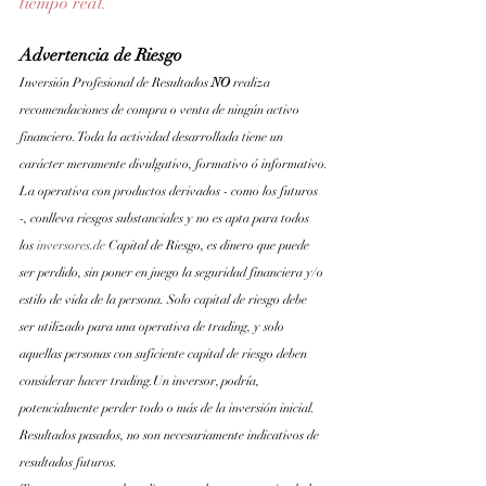
tiempo real.
Advertencia de Riesgo
Inversión Profesional de Resultados 
NO 
realiza 
recomendaciones de compra o venta de ningún activo 
financiero. Toda la actividad desarrollada tiene un 
carácter meramente divulgativo, formativo ó informativo.
La operativa con productos derivados - como los futuros 
-, conlleva riesgos substanciales y no es apta para todos 
los
inversores.de
 Capital de Riesgo, es dinero que puede 
ser perdido, sin poner en juego la seguridad financiera y/o 
estilo de vida de la persona. Solo capital de riesgo debe 
ser utilizado para una operativa de trading, y solo 
aquellas personas con suficiente capital de riesgo deben 
considerar hacer trading.Un inversor, podría, 
potencialmente perder todo o más de la inversión inicial. 
Resultados pasados, no son necesariamente indicativos de 
resultados futuros.