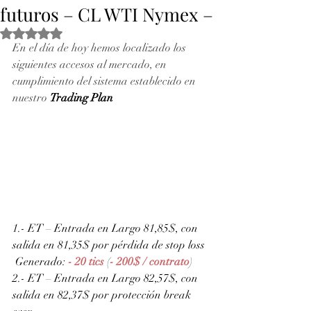
futuros – CL WTI Nymex –
Obtuvo NaN de 5 estrellas.
En el día de hoy hemos localizado los 
siguientes accesos al mercado, en 
cumplimiento del sistema establecido en 
nuestro 
Trading Plan
1.- ET – Entrada en Largo 81,85$, con 
salida en 81,35$ por pérdida de stop loss
 Generado: 
- 20 tics 
(
- 200$ / contrato
)
2.- ET – Entrada en Largo 82,57$, con 
salida en 82,37$ por protección break 