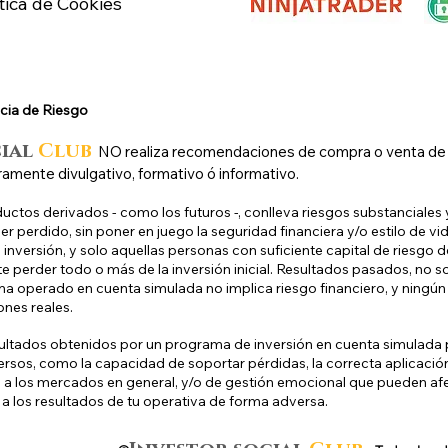
ítica de Cookies
cia de Riesg
o
cial
Club
N
O
realiza recomendaciones de compra o venta de ni
ramente divulgativo, formativo ó informativo.
uctos derivados - como los futuros -, conlleva riesgos substanciales y
r perdido, sin poner en juego la seguridad financiera y/o estilo de vid
inversión, y solo aquellas personas con suficiente capital de riesgo d
e perder todo o más de la inversión inicial. Resultados pasados, no s
a operado en cuenta simulada no implica riesgo financiero, y ningún 
ones reales.
ultados obtenidos por un programa de inversión en cuenta simulada p
ersos, como la capacidad de soportar pérdidas, la correcta aplicaci
 a los mercados en general, y/o de gestión emocional que pueden af
 a los resultados de tu operativa de forma adversa.