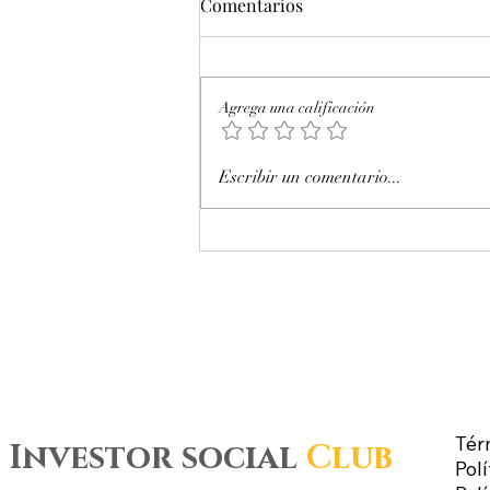
Comentarios
Agrega una calificación
Octubre 2025. Día 17 : Accesos
Escribir un comentario...
al mercado de futuros – CL
WTI Nymex –
Tér
Investor social
Club
Polí