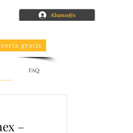
Alumn@s
toría gratis
FAQ
mex –