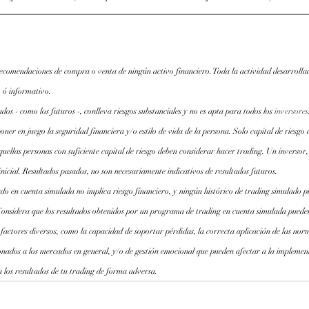
recomendaciones de compra o venta de ningún activo financiero. Toda la actividad desarrollad
 ó informativo.
os - como los futuros -, conlleva riesgos substanciales y no es apta para todos los
inversores
oner en juego la seguridad financiera y/o estilo de vida de la persona. Solo capital de riesgo 
quellas personas con suficiente capital de riesgo deben considerar hacer trading. Un inversor,
inicial. Resultados pasados, no son necesariamente indicativos de resultados futuros.
do en cuenta simulada no implica riesgo financiero, y ningún histórico de trading simulado pu
Considera que los resultados obtenidos por un programa de trading en cuenta simulada pueden
 factores diversos, como la capacidad de soportar pérdidas, la correcta aplicación de las norm
onados a los mercados en general, y/o de gestión emocional que pueden afectar a la implemen
 los resultados de tu trading de forma adversa.