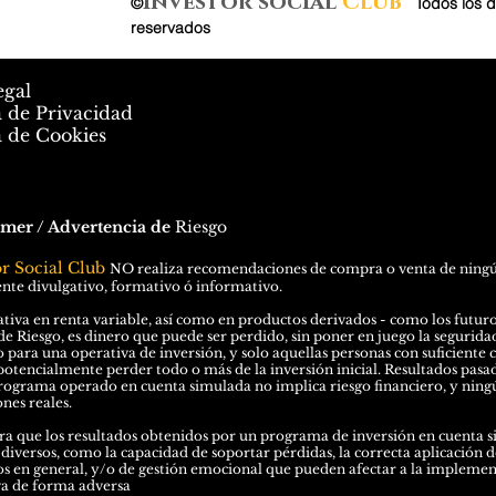
Investor social
Club
©
.
Todos los 
reservados
egal
a de Privacidad
a de Cookies
imer / Advertencia de
Riesgo
or Social Club
N
O
realiza recomendaciones de compra o venta de ningún 
te divulgativo, formativo ó informativo.
tiva en renta variable, así como en productos derivados - como los futuros 
de Riesgo, es dinero que puede ser perdido, sin poner en juego la seguridad 
o para una operativa de inversión, y solo aquellas personas con suficiente 
potencialmente perder todo o más de la inversión inicial. Resultados pasa
rograma operado en cuenta simulada no implica riesgo financiero, y ningú
nes reales.
a que los resultados obtenidos por un programa de inversión en cuenta si
 diversos, como la capacidad de soportar pérdidas, la correcta aplicación d
 en general, y/o de gestión emocional que pueden afectar a la implementa
va de forma adversa