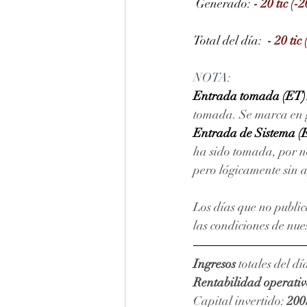
Generado: 
- 20 tic (-
Total del día:  
- 20 tic
NOTA: 
Entrada tomada (ET)
tomada. Se marca en gr
Entrada de Sistema (
ha sido tomada, por no
pero lógicamente sin 
Los días que no public
las condiciones de nue
Ingresos
 totales del día
Rentabilidad operati
Capital invertido: 
200