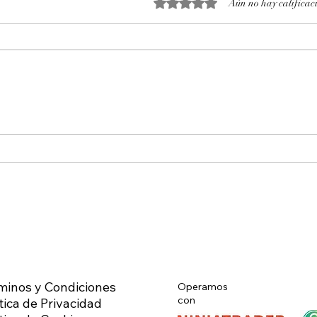
Obtuvo 0 de 5 estrellas.
Aún no hay calificac
Octubre 2025. Día 14 : Accesos
Octu
al mercado de futuros – CL
al m
WTI Nymex –
WTI 
minos y Condiciones
Operamos
con
tica de Privacidad