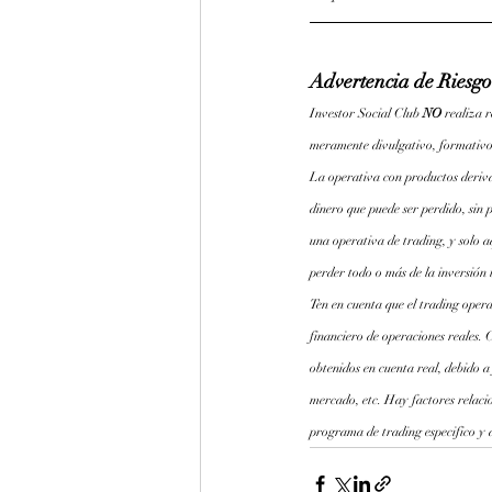
Advertencia de Riesgo
Investor Social Club 
NO 
realiza 
meramente divulgativo, formativo
La operativa con productos derivad
dinero que puede ser perdido, sin p
una operativa de trading, y solo a
perder todo o más de la inversión 
Ten en cuenta que el trading opera
financiero de operaciones reales. 
obtenidos en cuenta real, debido a
mercado, etc. Hay factores relaci
programa de trading especifico y a