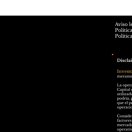
Aviso l
Polític
Polític
Discla
Invest
meramen
La opera
Capital 
utilizad
podría, 
que el p
operacio
Consider
factores
mercados
operati