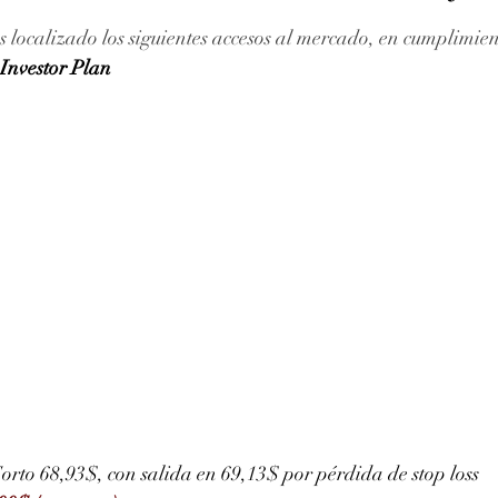
ellas.
 localizado los siguientes accesos al mercado, en cumplimien
Investor Plan
orto 68,93$, con salida en 69,13$ por pérdida de stop loss