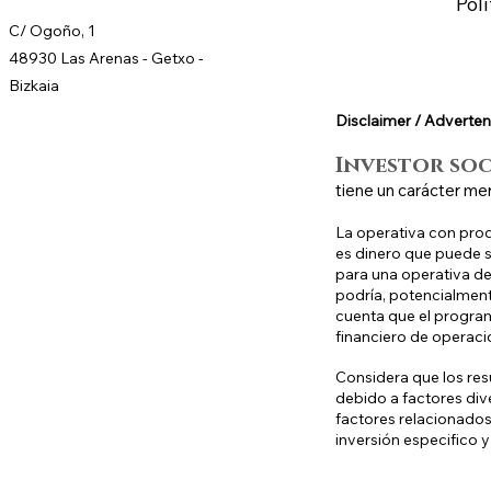
Pol
C/ Ogoño, 1
48930 Las Arenas -
Getxo
-
Bizkaia
Disclaimer / Adverten
Investor so
tiene un carácter me
La operativa con prod
es dinero que puede se
para una operativa de 
podría, potencialment
cuenta que el program
financiero de operaci
Considera que los res
debido a factores div
factores relacionados
inversión especifico y