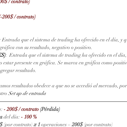
200$ / contrato)
 (-200$ / contrato)
: Entrada que el sistema de trading ha ofrecido en el día, y q
áfica con su resultado, negativo o positivo. 
ES)
:  Entrada que el sistema de trading ha ofrecido en el día
 estar presente en gráfica. Se marca en gráfica como positiv
agregar resultado.
amos resultados obedece a que no se accedió al mercado, por 
stro 
Set up de entrada
: 
- 200$ / contrato 
(Pérdida)
va
 del día: 
- 100 %
$
 (por contrato) 
x 1 
operaciones = 
200$
 (por contrato)