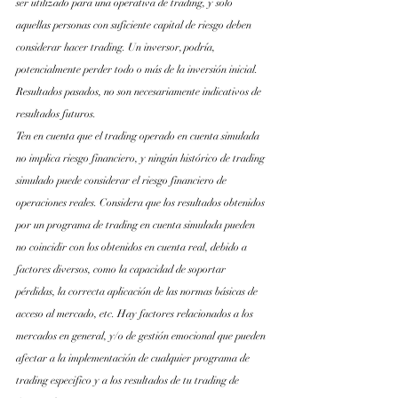
ser utilizado para una operativa de trading, y solo 
aquellas personas con suficiente capital de riesgo deben 
considerar hacer trading. Un inversor, podría, 
potencialmente perder todo o más de la inversión inicial. 
Resultados pasados, no son necesariamente indicativos de 
resultados futuros.
Ten en cuenta que el trading operado en cuenta simulada 
no implica riesgo financiero, y ningún histórico de trading 
simulado puede considerar el riesgo financiero de 
operaciones reales. Considera que los resultados obtenidos 
por un programa de trading en cuenta simulada pueden 
no coincidir con los obtenidos en cuenta real, debido a 
factores diversos, como la capacidad de soportar 
pérdidas, la correcta aplicación de las normas básicas de 
acceso al mercado, etc. Hay factores relacionados a los 
mercados en general, y/o de gestión emocional que pueden 
afectar a la implementación de cualquier programa de 
trading especifico y a los resultados de tu trading de 