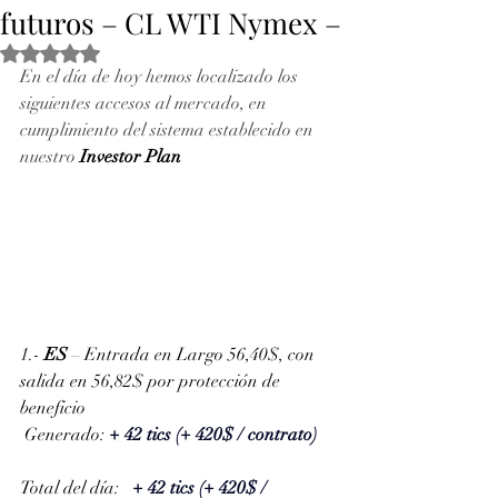
futuros – CL WTI Nymex –
Obtuvo NaN de 5 estrellas.
En el día de hoy hemos localizado los 
siguientes accesos al mercado, en 
cumplimiento del sistema establecido en 
nuestro 
Investor Plan
1.- 
ES
 – Entrada en Largo 56,40$, 
con 
salida en 56,82$ por protección de 
beneficio
 Generado: 
+ 42 tics (+ 420$ / contrato)
Total del día:  
+ 42 tics (+ 420$ / 