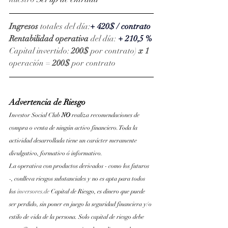
Ingresos
 totales del día:
+ 420$ / contrato
Rentabilidad operativa
 del día: 
+ 210,5 %
Capital invertido: 
200$
 por contrato) 
x 1 
operación = 
200$
 por contrato
Advertencia de Riesgo
Investor Social Club 
NO 
realiza recomendaciones de 
compra o venta de ningún activo financiero. Toda la 
actividad desarrollada tiene un carácter meramente 
divulgativo, formativo ó informativo.
La operativa con productos derivados - como los futuros 
-, conlleva riesgos substanciales y no es apta para todos 
los
inversores.de
 Capital de Riesgo, es dinero que puede 
ser perdido, sin poner en juego la seguridad financiera y/o 
estilo de vida de la persona. Solo capital de riesgo debe 