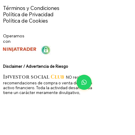
Términos y Condiciones
Política de Privacidad
Política de Cookies
Operamos
con
Disclaimer / Advertencia de Riesg
o
Investor social
Club
N
O
realiza
recomendaciones de compra o venta de ningún
activo financiero. Toda la actividad desarrollada
tiene un carácter meramente divulgativo,
formativo ó informativo.
La operativa con productos derivados - como
los futuros -, conlleva riesgos substanciales y no
es apta para todos los inversores. Capital de
Riesgo, es dinero que puede ser perdido, sin
poner en juego la seguridad financiera y/o estilo
de vida de la persona. Solo capital de riesgo