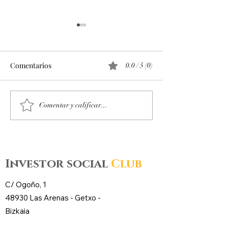
Comentarios
0.0 / 5 (0)
Octubre 2025. Día 10 :
Octubre 2025. Día
Comentar y calificar...
Accesos al mercado de
Accesos al merc
futuros – CL WTI Nymex –
futuros – CL WT
Investor social
Club
C/ Ogoño, 1
48930 Las Arenas -
Getxo
-
Bizkaia