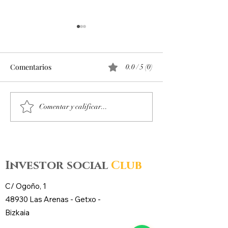
Comentarios
0.0 / 5 (0)
Octubre 2025. Día 14 :
Octubre 2025. Día
Comentar y calificar...
Accesos al mercado de
Accesos al merc
futuros – CL WTI Nymex –
futuros – CL WT
Investor social
Club
C/ Ogoño, 1
48930 Las Arenas -
Getxo
-
Bizkaia