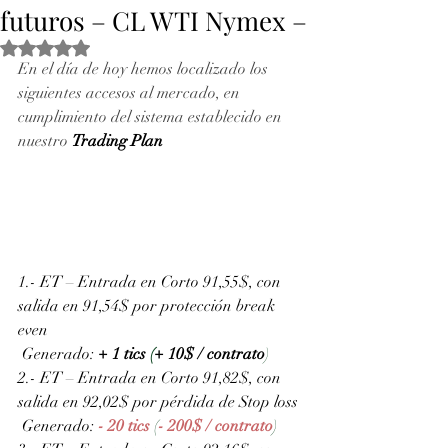
futuros – CL WTI Nymex –
Obtuvo NaN de 5 estrellas.
En el día de hoy hemos localizado los 
siguientes accesos al mercado, en 
cumplimiento del sistema establecido en 
nuestro 
Trading Plan
1.- ET – Entrada en Corto 91,55$, con 
salida en 91,54$ por protección break 
even
 Generado: 
+ 1 tics 
(
+ 10$ / contrato
)
2.- ET – Entrada en Corto 91,82$, con 
salida en 92,02$ por pérdida de Stop loss
 Generado: 
- 20 tics 
(
- 200$ / contrato
)