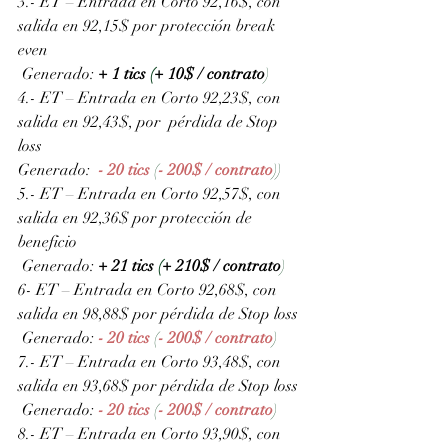
3.- ET – Entrada en Corto 92,16$, con 
salida en 92,15$ por protección break 
even
 Generado: 
+ 1 tics 
(
+ 10$ / contrato
)
4.- ET – Entrada en Corto 92,23$, con 
salida en 92,43$, por  pérdida de Stop 
loss
Generado: 
- 20 tics 
(
- 200$ / contrato
))
5.- ET – Entrada en Corto 92,57$, con 
salida en 92,36$ por protección de 
beneficio
 Generado: 
+ 21 tics 
(
+ 210$ / contrato
)
6- ET – Entrada en Corto 92,68$, con 
salida en 98,88$ por pérdida de Stop loss
 Generado: 
- 20 tics 
(
- 200$ / contrato
)
7.- ET – Entrada en Corto 93,48$, con 
salida en 93,68$ por pérdida de Stop loss
 Generado: 
- 20 tics 
(
- 200$ / contrato
)
8.- ET – Entrada en Corto 93,90$, con 