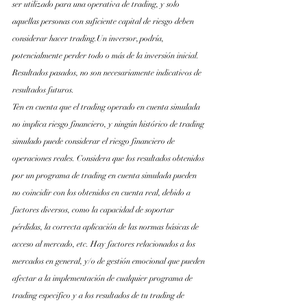
ser utilizado para una operativa de trading, y solo 
aquellas personas con suficiente capital de riesgo deben 
considerar hacer trading.Un inversor, podría, 
potencialmente perder todo o más de la inversión inicial. 
Resultados pasados, no son necesariamente indicativos de 
resultados futuros.
Ten en cuenta que el trading operado en cuenta simulada 
no implica riesgo financiero, y ningún histórico de trading 
simulado puede considerar el riesgo financiero de 
operaciones reales. Considera que los resultados obtenidos 
por un programa de trading en cuenta simulada pueden 
no coincidir con los obtenidos en cuenta real, debido a 
factores diversos, como la capacidad de soportar 
pérdidas, la correcta aplicación de las normas básicas de 
acceso al mercado, etc. Hay factores relacionados a los 
mercados en general, y/o de gestión emocional que pueden 
afectar a la implementación de cualquier programa de 
trading especifico y a los resultados de tu trading de 