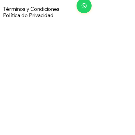
Términos y Condiciones
Política de Privacidad
Política de Cookies
Operamos
con
Disclaimer / Advertencia de Riesg
o
Investor social
Club
N
O
realiza
recomendaciones de compra o venta de ningún
activo financiero. Toda la actividad desarrollada
tiene un carácter meramente divulgativo,
formativo ó informativo.
La operativa con productos derivados - como
los futuros -, conlleva riesgos substanciales y no
es apta para todos los inversores. Capital de
Riesgo, es dinero que puede ser perdido, sin
poner en juego la seguridad financiera y/o estilo
de vida de la persona. Solo capital de riesgo