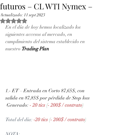
futuros – CL WTI Nymex –
Actualizado:
11 sept 2023
Obtuvo NaN de 5 estrellas.
En el día de hoy hemos localizado los 
siguientes accesos al mercado, en 
cumplimiento del sistema establecido en 
nuestro 
Trading Plan
1.- ET – Entrada en Corto 87,65$, con 
salida en 87,85$ por pérdida de Stop loss
 Generado: 
- 20 tics 
(
- 200$ / contrato
)
Total del día: 
-20 tics 
(
- 200$ / contrato
)
NOTA: 