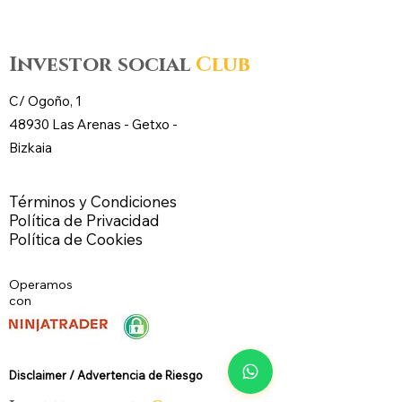
futuros – CL WTI Nymex –
futuros – CL WT
Investor social
Club
C/ Ogoño, 1
48930 Las Arenas -
Getxo
-
Bizkaia
Términos y Condiciones
Política de Privacidad
Política de Cookies
Operamos
con
Disclaimer / Advertencia de Riesg
o