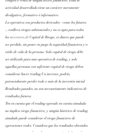
compra o venta de ningún activo financiero. Toda la 
actividad desarrollada tiene un carácter meramente 
divulgativo, formativo ó informativo.
La operativa con productos derivados - como los futuros 
-, conlleva riesgos substanciales y no es apta para todos 
los
inversores.de
 Capital de Riesgo, es dinero que puede 
ser perdido, sin poner en juego la seguridad financiera y/o 
estilo de vida de la persona. Solo capital de riesgo debe 
ser utilizado para una operativa de trading, y solo 
aquellas personas con suficiente capital de riesgo deben 
considerar hacer trading.Un inversor, podría, 
potencialmente perder todo o más de la inversión inicial. 
Resultados pasados, no son necesariamente indicativos de 
resultados futuros.
Ten en cuenta que el trading operado en cuenta simulada 
no implica riesgo financiero, y ningún histórico de trading 
simulado puede considerar el riesgo financiero de 
operaciones reales. Considera que los resultados obtenidos 