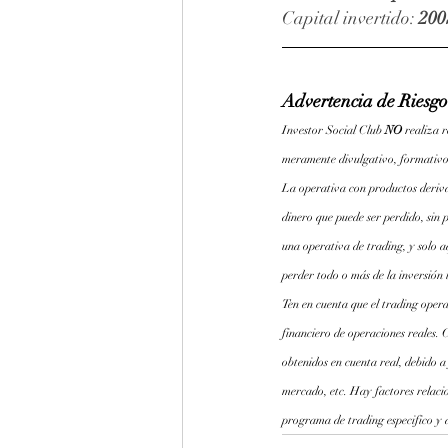
Capital invertido: 
200
Advertencia de Riesgo
Investor Social Club 
NO 
realiza 
meramente divulgativo, formativo
La operativa con productos derivad
dinero que puede ser perdido, sin p
una operativa de trading, y solo a
perder todo o más de la inversión 
Ten en cuenta que el trading opera
financiero de operaciones reales. 
obtenidos en cuenta real, debido a
mercado, etc. Hay factores relaci
programa de trading especifico y a