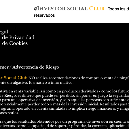
Investor social
Club
©
.
Todos los 
reservados
egal
a de Privacidad
a de Cookies
imer / Advertencia de
Riesgo
or Social Club
N
O
realiza recomendaciones de compra o venta de ningún 
te divulgativo, formativo ó informativo.
tiva en renta variable, así como en productos derivados - como los futuros 
de Riesgo, es dinero que puede ser perdido, sin poner en juego la seguridad 
o para una operativa de inversión, y solo aquellas personas con suficiente 
potencialmente perder todo o más de la inversión inicial. Resultados pasa
rograma operado en cuenta simulada no implica riesgo financiero, y ningú
nes reales.
a que los resultados obtenidos por un programa de inversión en cuenta si
 diversos, como la capacidad de soportar pérdidas, la correcta aplicación d