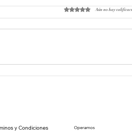
Obtuvo 0 de 5 estrellas.
Aún no hay calificac
Octubre 2025. Día 14 : Accesos
Octu
al mercado de futuros – CL
al m
WTI Nymex –
WTI 
minos y Condiciones
Operamos