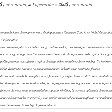
$
 por contrato) 
x 1 
operación = 
200$
 por contrato
recomendaciones de compra o venta de ningún activo financiero. Toda la actividad desarrollad
 ó informativo.
os - como los futuros -, conlleva riesgos substanciales y no es apta para todos los
inversores
oner en juego la seguridad financiera y/o estilo de vida de la persona. Solo capital de riesgo 
quellas personas con suficiente capital de riesgo deben considerar hacer trading. Un inversor,
inicial. Resultados pasados, no son necesariamente indicativos de resultados futuros.
do en cuenta simulada no implica riesgo financiero, y ningún histórico de trading simulado pu
Considera que los resultados obtenidos por un programa de trading en cuenta simulada pueden
 factores diversos, como la capacidad de soportar pérdidas, la correcta aplicación de las norm
onados a los mercados en general, y/o de gestión emocional que pueden afectar a la implemen
 los resultados de tu trading de forma adversa.