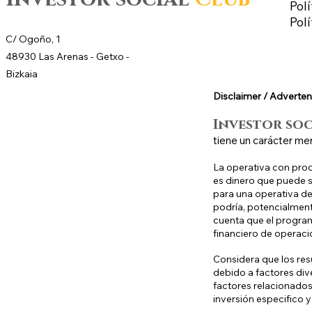
Polí
Pol
C/ Ogoño, 1
48930 Las Arenas -
Getxo
-
Bizkaia
Disclaimer / Adverten
Investor so
tiene un carácter me
La operativa con prod
es dinero que puede se
para una operativa de 
podría, potencialment
cuenta que el program
financiero de operaci
Considera que los res
debido a factores div
factores relacionados
inversión especifico y