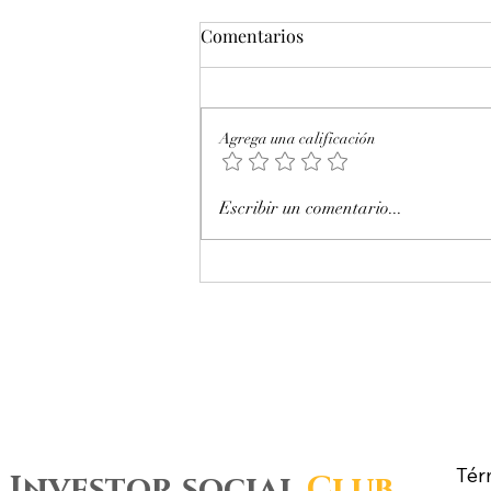
Comentarios
Agrega una calificación
Octubre 2025. Día 17 : Accesos
Escribir un comentario...
al mercado de futuros – CL
WTI Nymex –
Tér
Investor social
Club