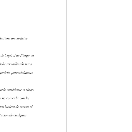
a tiene un carácter 
.de
 Capital de Riesgo, es 
debe ser utilizado para 
 podría, potencialmente 
ede considerar el riesgo 
 no coincidir con los 
as básicas de acceso al 
tación de cualquier 