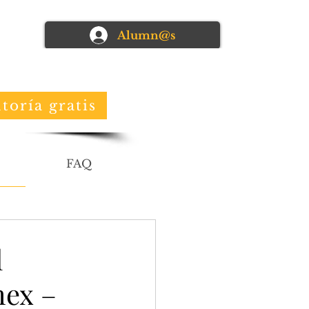
Alumn@s
toría gratis
FAQ
l
mex –