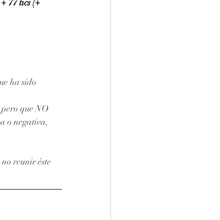
 
+ 77 tics (+ 
ue ha sido 
, pero que NO 
a o negativa, 
no reunir éste 