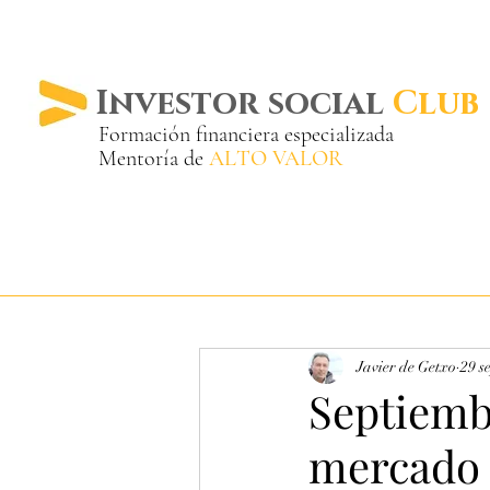
Investor social
Club
Formación financiera especializada
Mentoría de
ALTO VALOR
Más de 20 años ya
en el mercado
Javier de Getxo
29 s
Septiembr
mercado 