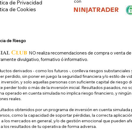
con
tica de Privacidad
ítica de Cookies
cia de Riesg
o
cial
Club
N
O
realiza recomendaciones de compra o venta de ni
ramente divulgativo, formativo ó informativo.
uctos derivados - como los futuros -, conlleva riesgos substanciales y
r perdido, sin poner en juego la seguridad financiera y/o estilo de vid
inversión, y solo aquellas personas con suficiente capital de riesgo d
e perder todo o más de la inversión inicial. Resultados pasados, no s
a operado en cuenta simulada no implica riesgo financiero, y ningún 
ones reales.
ultados obtenidos por un programa de inversión en cuenta simulada p
ersos, como la capacidad de soportar pérdidas, la correcta aplicaci
 a los mercados en general, y/o de gestión emocional que pueden af
 a los resultados de tu operativa de forma adversa.