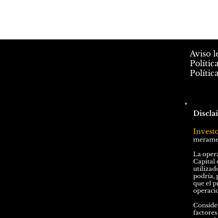
Aviso l
Polític
Polític
Discla
Invest
meramen
La opera
Capital 
utilizad
podría, 
que el p
operacio
Consider
factores